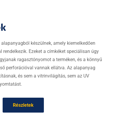
ék
 alapanyagból készülnek, amely kiemelkedően
 rendelkezik. Ezeket a címkéket speciálisan úgy
hagyjanak ragasztónyomot a terméken, és a könnyű
ső perforációval vannak ellátva. Az alapanyag
tításnak, és sem a vitrinvilágítás, sem az UV
nyomtatást.
Részletek