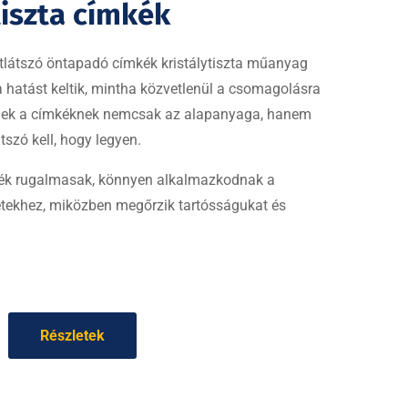
tiszta címkék
tlátszó öntapadó címkék kristálytiszta műanyag
 a hatást keltik, mintha közvetlenül a csomagolásra
nek a címkéknek nemcsak az alapanyaga, hanem
átszó kell, hogy legyen.
kék rugalmasak, könnyen alkalmazkodnak a
letekhez, miközben megőrzik tartósságukat és
Részletek