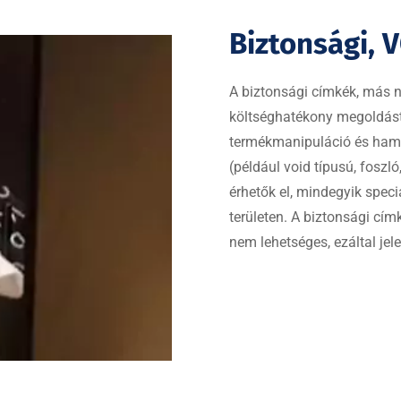
Biztonsági, 
A biztonsági címkék, más n
költséghatékony megoldást
termékmanipuláció és hami
(például void típusú, fosz
érhetők el, mindegyik spec
területen. A biztonsági cím
nem lehetséges, ezáltal jel