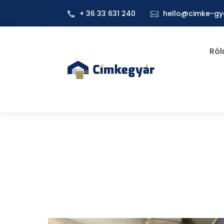
+ 36 33 631 240
hello@cimke-gy


Ról