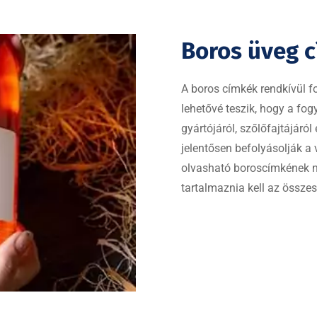
Boros üveg 
A boros címkék rendkívül f
lehetővé teszik, hogy a fog
gyártójáról, szőlőfajtájáró
jelentősen befolyásolják a v
olvasható boroscímkének n
tartalmaznia kell az összes