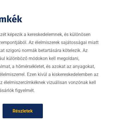
ímkék
észét képezik a kereskedelemnek, és különösen
empontjából. Az élelmiszerek sajátosságai miatt
at szigorú normák betartására kötelezik. Az
dául különböző módokon kell megoldani,
almat, a hőmérsékletet, és azokat az anyagokat,
élelmiszerrel. Ezen kívül a kiskereskedelemben az
z élelmiszercímkéknek vizuálisan vonzónak kell
ásárlók figyelmét.
Részletek