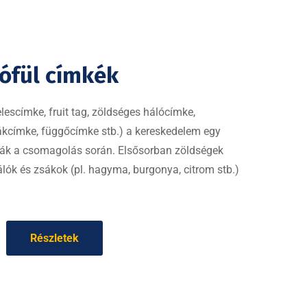
gófül címkék
escímke, fruit tag, zöldséges hálócímke,
kcímke, függőcímke stb.) a kereskedelem egy
lják a csomagolás során. Elsősorban zöldségek
lók és zsákok (pl. hagyma, burgonya, citrom stb.)
Részletek