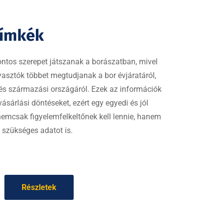
címkék
ontos szerepet játszanak a borászatban, mivel
yasztók többet megtudjanak a bor évjáratáról,
l és származási országáról. Ezek az információk
ásárlási döntéseket, ezért egy egyedi és jól
emcsak figyelemfelkeltőnek kell lennie, hanem
 szükséges adatot is.
Részletek