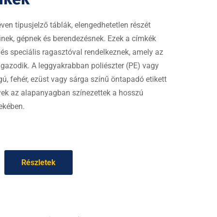
en típusjelző táblák, elengedhetetlen részét
űnek, gépnek és berendezésnek. Ezek a címkék
k, és speciális ragasztóval rendelkeznek, amely az
igazodik. A leggyakrabban poliészter (PE) vagy
ú, fehér, ezüst vagy sárga színű öntapadó etikett
yek az alapanyagban színezettek a hosszú
dekében.
Részletek