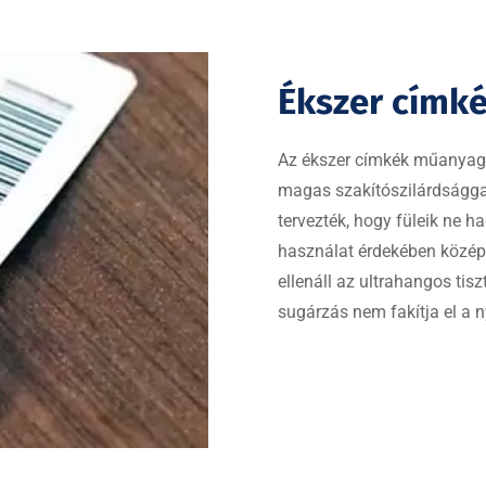
Ékszer címk
Az ékszer címkék műanyag
magas szakítószilárdsággal
tervezték, hogy füleik ne 
használat érdekében közép
ellenáll az ultrahangos tisz
sugárzás nem fakítja el a 