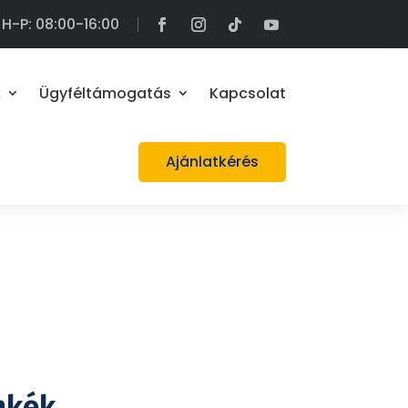
H-P: 08:00-16:00
k
Ügyféltámogatás
Kapcsolat
Ajánlatkérés
mkék