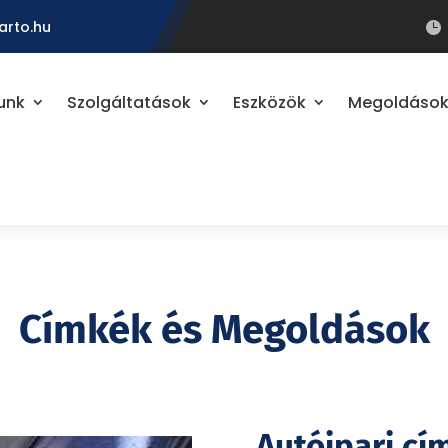
arto.hu

unk
Szolgáltatások
Eszközök
Megoldáso
Címkék és Megoldások
Autóipari cí