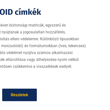
VOID címkék
éven biztonsági matricák, egyszerű és
 nyújtanak a jogosulatlan hozzáférés,
sítás elleni védelemre. Különböző típusokban
ló, morzsolódó) és formátumokban (íves, tekercses)
iális védelmet nyújtva számos alkalmazási
kék eltávolítása vagy áthelyezése nyom nélkül
entősen csökkentve a visszaélések esélyét.
Részletek