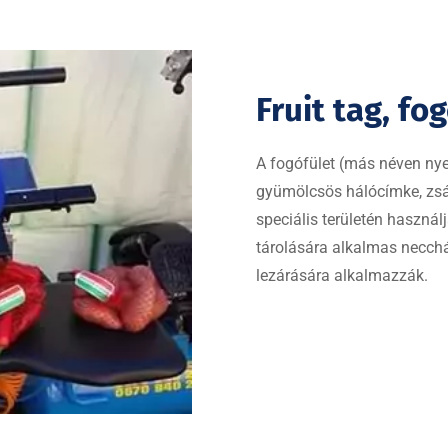
Fruit tag, fo
A fogófület (más néven nyel
gyümölcsös hálócímke, zsá
speciális területén haszná
tárolására alkalmas necchá
lezárására alkalmazzák.