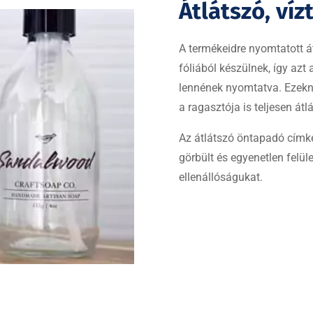
Átlátszó, víz
A termékeidre nyomtatott á
fóliából készülnek, így azt
lennének nyomtatva. Ezek
a ragasztója is teljesen átl
Az átlátszó öntapadó cím
görbült és egyenetlen felü
ellenállóságukat.