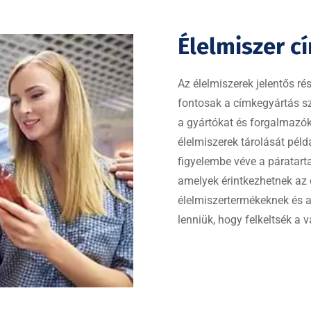
Élelmiszer c
Az élelmiszerek jelentős r
fontosak a címkegyártás sz
a gyártókat és forgalmazók
élelmiszerek tárolását pél
figyelembe véve a páratart
amelyek érintkezhetnek az 
élelmiszertermékeknek és a
lenniük, hogy felkeltsék a v