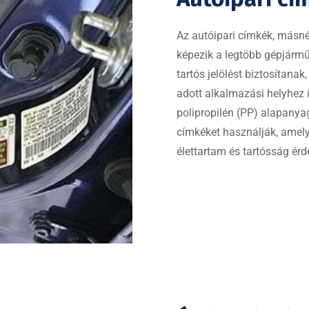
Az autóipari címkék, másnév
képezik a legtöbb gépjárm
tartós jelölést biztosítana
adott alkalmazási helyhez 
polipropilén (PP) alapanyag
címkéket használják, amel
élettartam és tartósság ér