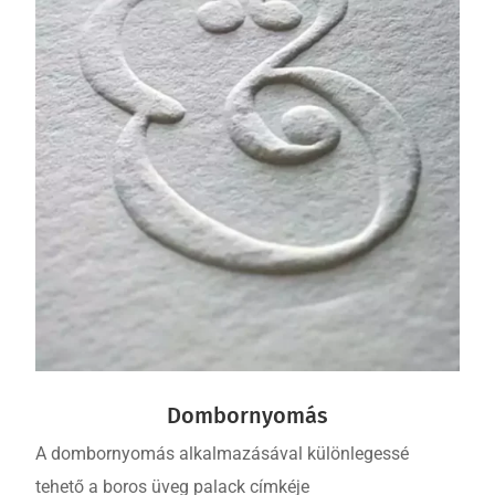
Dombornyomás
A dombornyomás alkalmazásával különlegessé
tehető a boros üveg palack címkéje