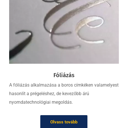
Fóliázás
A fóliázás alkalmazása a boros címkéken valamelyest
hasonlít a prégeléshez, de kevezőbb árú
nyomdatechnológiai megoldás.
Olvass tovább