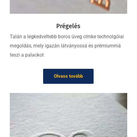
Prégelés
Talán a legkedveltebb boros üveg címke technolgóiai
megoldás, mely igazán látványossá és prémiummá
teszi a palackot
Olvass tovább