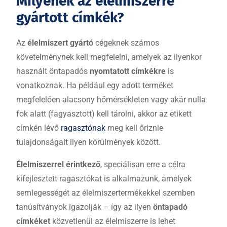
Milyenek az élelmiszerre
gyártott címkék?
Az
élelmiszert gyártó
cégeknek számos
követelménynek kell megfelelni, amelyek az ilyenkor
használt öntapadós
nyomtatott címkékre
is
vonatkoznak. Ha például egy adott terméket
megfelelően alacsony hőmérsékleten vagy akár nulla
fok alatt (fagyasztott) kell tárolni, akkor az etikett
címkén lévő
ragasztónak
meg kell őriznie
tulajdonságait ilyen körülmények között.
Élelmiszerrel érintkező
, speciálisan erre a célra
kifejlesztett ragasztókat is alkalmazunk, amelyek
semlegességét az élelmiszertermékekkel szemben
tanúsítványok igazolják – így az ilyen
öntapadó
címkéket
közvetlenül az élelmiszerre is lehet