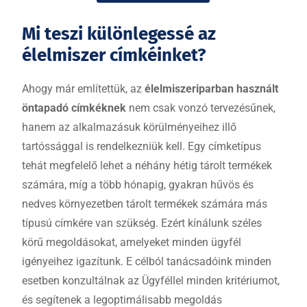
Mi teszi különlegessé az
élelmiszer címkéinket?
Ahogy már említettük, az
élelmiszeriparban használt
öntapadó címkéknek
nem csak vonzó tervezésűnek,
hanem az alkalmazásuk körülményeihez illő
tartóssággal is rendelkezniük kell. Egy címketípus
tehát megfelelő lehet a néhány hétig tárolt termékek
számára, míg a több hónapig, gyakran hűvös és
nedves környezetben tárolt termékek számára más
típusú címkére van szükség. Ezért kínálunk széles
körű megoldásokat, amelyeket minden ügyfél
igényeihez igazítunk. E célból tanácsadóink minden
esetben konzultálnak az Ügyféllel minden kritériumot,
és segítenek a legoptimálisabb megoldás