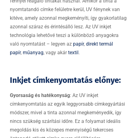
fénnyel reagáló tintákat használ. Amikor a tinta a
nyomtatandó címke felületre kerül, UV fénynek van
kitéve, amely azonnal megkeményíti, így gyakorlatilag
azonnal száraz és érintésálló lesz. Az UV inkjet
technológia lehetővé teszi a különböző anyagokra
való nyomtatást – legyen az
papír
,
direkt termál
papír
,
műanyag
, vagy akár
textil
.
Inkjet címkenyomtatás előnye:
Gyorsaság és hatékonyság
: Az UV inkjet
címkenyomtatás az egyik leggyorsabb címkegyártási
módszer, mivel a tinta azonnal megkeményedik, így
nincs szükség szárítási időre. Ez a folyamat ideális
megoldás kis és közepes mennyiségű tekercses