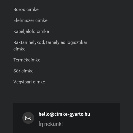
Boros címke
Élelmiszer címke
Kábeljelölő címke
Raktári helykód, tárhely és logisztikai
címke
Termékcímke
Sör címke
Vegyipari címke
hello@cimke-gyarto.hu

Írj nekünk!