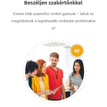
Beszéljen szakértőnkkel
Évente több százmillió címkét gyártunk – láttuk és
megoldottunk a legnehezebb címkézési problémákat
is!