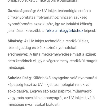
öntapadó etikett címke gyors előállítására.
Gazdaságosság:
Az UV inkjet technológia során a
címkenyomtatási folyamathoz nincsen szükség
nyomóformára azaz klisére, így az indulási költség
jelentősen kevezőbb a
felxo címkegyártáshoz
képest.
Minőség
: Az UV inkjet technológia rendkívül éles,
részletgazdag és élénk színű nyomatokat
eredményez. A tinta megkeményedése miatt a színek
nem kenődnek el, így a végeredmény rendkívül magas
minőségű.
Sokoldalúság
: Különböző anyagokra való nyomtatási
képesség teszi az UV inkjet technológiát rendkívül
sokoldalúvá. Legyen szó akár papírról, műanyagról
vagy más speciális alapanyagról, az UV inkjet kiváló
minőségű nyomatokat biztosít.