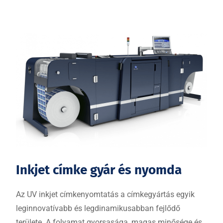
Inkjet címke gyár és nyomda
Az UV inkjet címkenyomtatás a címkegyártás egyik
leginnovatívabb és legdinamikusabban fejlődő
területe. A folyamat gyorsasága, magas minősége és