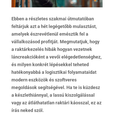
Ebben a részletes szakmai útmutatóban
feltárjuk azt a hét legégetőbb mulasztást,
amelyek észrevétlenül emésztik fel a
vállalkozásod profitját. Megmutatjuk, hogy
a raktárkezelés hibák hogyan vezetnek
láncreakcióként a vevői elégedetlenséghez,
és milyen konkrét lépésekkel teheted
hatékonyabbá a logisztikai folyamataidat
modern eszközök és szoftveres
megoldások segítségével. Ha te is küzdesz
a készlethiánnyal, a lassú kiszolgálással
vagy az átláthatatlan raktári káosszal, ez az
írás neked szól.