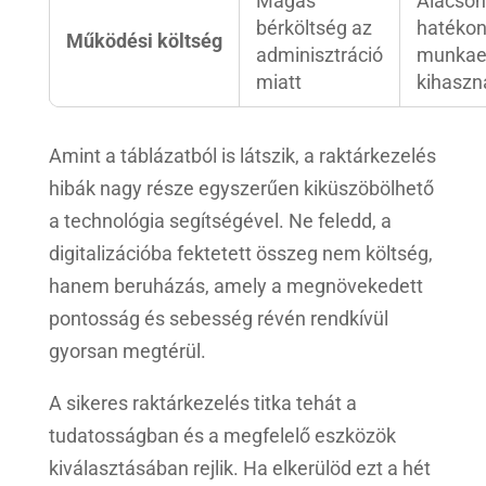
Magas
Alacson
bérköltség az
hatéko
Működési költség
adminisztráció
munkae
miatt
kihaszn
Amint a táblázatból is látszik, a raktárkezelés
hibák nagy része egyszerűen kiküszöbölhető
a technológia segítségével. Ne feledd, a
digitalizációba fektetett összeg nem költség,
hanem beruházás, amely a megnövekedett
pontosság és sebesség révén rendkívül
gyorsan megtérül.
A sikeres raktárkezelés titka tehát a
tudatosságban és a megfelelő eszközök
kiválasztásában rejlik. Ha elkerülöd ezt a hét