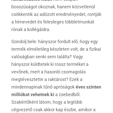
bosszúságot okoznak, hanem közvetlenül
csökkentik az adózott eredményedet, rontják
a hírnevedet és felesleges többletmunkát
rónak a kollégáidra.
Gondolj bele: hányszor fordult elő, hogy egy
termék elméletileg készleten volt, de a fizikai
valóságban senki sem találta? Vagy
hányszor küldtetek ki rossz terméket a
vevőnek, mert a hasonló csomagolás
megtévesztette a raktárost? Ezek a
mindennapinak tűnő apróságok
éves szinten
milliókat vehetnek ki
a zsebedből.
Szakértőként látom, hogy a legtöbb
cégvezető csak akkor kap észbe, amikor a