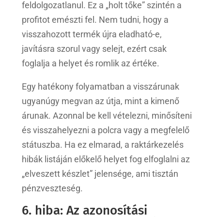
feldolgozatlanul. Ez a „holt tőke” szintén a
profitot emészti fel. Nem tudni, hogy a
visszahozott termék újra eladható-e,
javításra szorul vagy selejt, ezért csak
foglalja a helyet és romlik az értéke.
Egy hatékony folyamatban a visszárunak
ugyanúgy megvan az útja, mint a kimenő
árunak. Azonnal be kell vételezni, minősíteni
és visszahelyezni a polcra vagy a megfelelő
státuszba. Ha ez elmarad, a raktárkezelés
hibák listáján előkelő helyet fog elfoglalni az
„elveszett készlet” jelensége, ami tisztán
pénzveszteség.
6. hiba: Az azonosítási