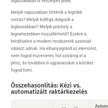
logisztikában is veszélyes játék.
Melyik napszakban történik a legtöbb
rontás? Melyik kolléga dolgozik a
leglassabban? Melyik polchely a
legnehezebben hozzáférhető? Ezekre a
kérdésekre a modern rendszerek azonnali
választ adnak. Ha elhanyagolod az elemzést,
nem fogod észrevenni, hol szivárog el a
pénz, és továbbra is ugyanazokat a köröket
fogod futni.
Összehasonlítás: Kézi vs.
automatizált raktárkezelés
Automa