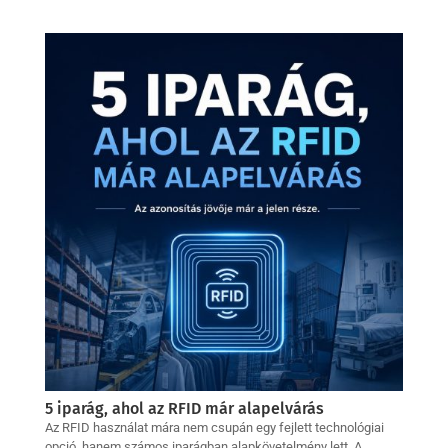
5 iparág, ahol az RFID már alapelvárás
Az RFID használat mára nem csupán egy fejlett technológiai
opció, hanem számos iparágban alapkövetelmény lett. A...