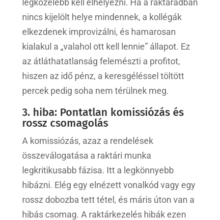
legközelebb kell elhelyezni. Ha a raktáradban
nincs kijelölt helye mindennek, a kollégák
elkezdenek improvizálni, és hamarosan
kialakul a „valahol ott kell lennie” állapot. Ez
az átláthatatlanság felemészti a profitot,
hiszen az idő pénz, a keresgéléssel töltött
percek pedig soha nem térülnek meg.
3. hiba: Pontatlan komissiózás és
rossz csomagolás
A komissiózás, azaz a rendelések
összeválogatása a raktári munka
legkritikusabb fázisa. Itt a legkönnyebb
hibázni. Elég egy elnézett vonalkód vagy egy
rossz dobozba tett tétel, és máris úton van a
hibás csomag. A raktárkezelés hibák ezen