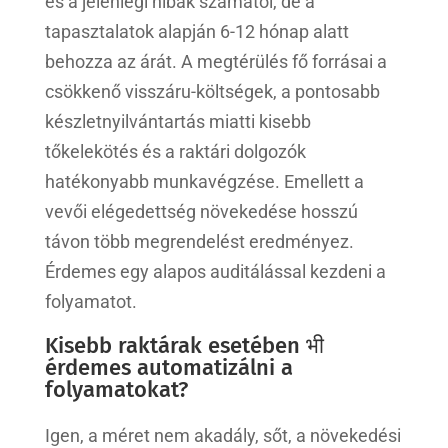
és a jelenlegi hibák számától, de a
tapasztalatok alapján 6-12 hónap alatt
behozza az árát. A megtérülés fő forrásai a
csökkenő visszáru-költségek, a pontosabb
készletnyilvántartás miatti kisebb
tőkelekötés és a raktári dolgozók
hatékonyabb munkavégzése. Emellett a
vevői elégedettség növekedése hosszú
távon több megrendelést eredményez.
Érdemes egy alapos auditálással kezdeni a
folyamatot.
Kisebb raktárak esetében भी
érdemes automatizálni a
folyamatokat?
Igen, a méret nem akadály, sőt, a növekedési