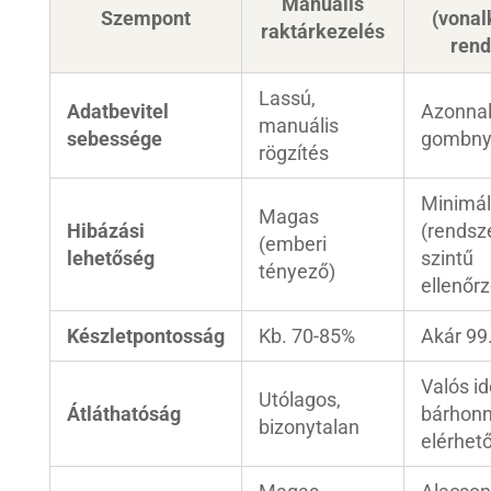
Manuális
Szempont
(vonal
raktárkezelés
rend
Lassú,
Adatbevitel
Azonnal
manuális
sebessége
gombny
rögzítés
Minimál
Magas
Hibázási
(rendsz
(emberi
lehetőség
szintű
tényező)
ellenőrz
Készletpontosság
Kb. 70-85%
Akár 99
Valós id
Utólagos,
Átláthatóság
bárhon
bizonytalan
elérhet