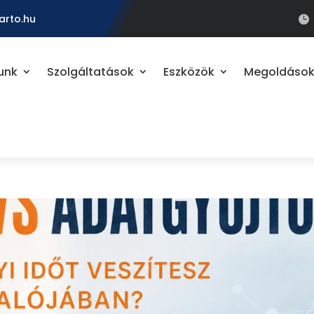
arto.hu

unk
Szolgáltatások
Eszközök
Megoldáso