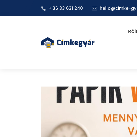
+ 36 33 631 240
hello@cimke-gy


Ról