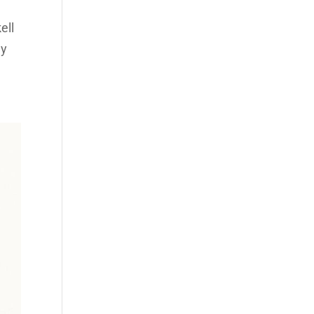
ell
gy