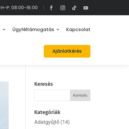
H-P: 08:00-16:00
k
Ügyféltámogatás
Kapcsolat
Ajánlatkérés
Keresés
Kategóriák
Adatgyűjtő
(14)