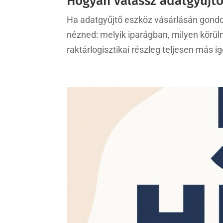
Hogyan válassz adatgyűjt
Ha adatgyűjtő eszköz vásárlásán gondol
nézned: melyik iparágban, milyen körül
raktárlogisztikai részleg teljesen más 