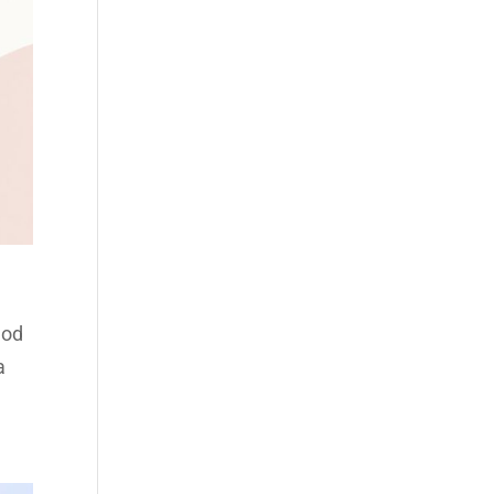
dod
a