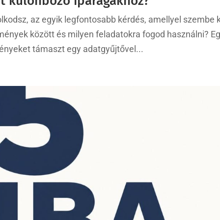
őt különböző iparágakhoz?
kodsz, az egyik legfontosabb kérdés, amellyel szembe k
mények között és milyen feladatokra fogod használni? E
igényeket támaszt egy adatgyűjtővel...