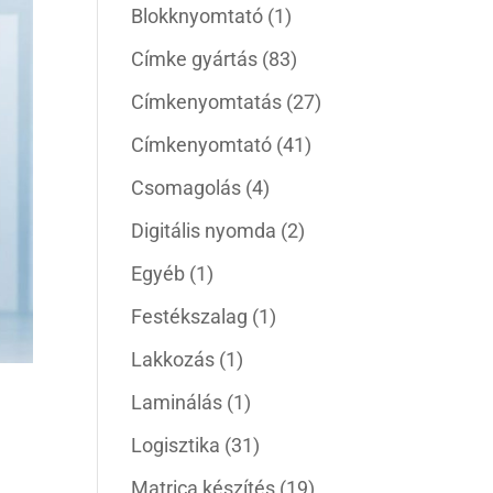
Blokknyomtató
(1)
Címke gyártás
(83)
Címkenyomtatás
(27)
Címkenyomtató
(41)
Csomagolás
(4)
Digitális nyomda
(2)
Egyéb
(1)
Festékszalag
(1)
Lakkozás
(1)
Laminálás
(1)
Logisztika
(31)
Matrica készítés
(19)