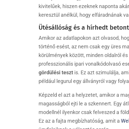
kivitelűek, hiszen ezeknek naponta akár
keresztül anélkül, hogy elfáradnának v
Ütésállóság és a hírhedt betont
Amikor az adatlapokon azt olvasod, hog
történő esést, az nem csak egy üres mar
körülmények között, minden oldalról és 
professzionális ipari vonalkódolvasó e
gördülési teszt
is. Ez azt szimulálja, a
például legurul egy állványról vagy fol
Képzeld el azt a helyzetet, amikor a m
magasságból ejti le a szkennert. Egy át
modellnél ilyenkor csak felveszed a föld
Ez az a fajta megbízhatóság, amit a
We