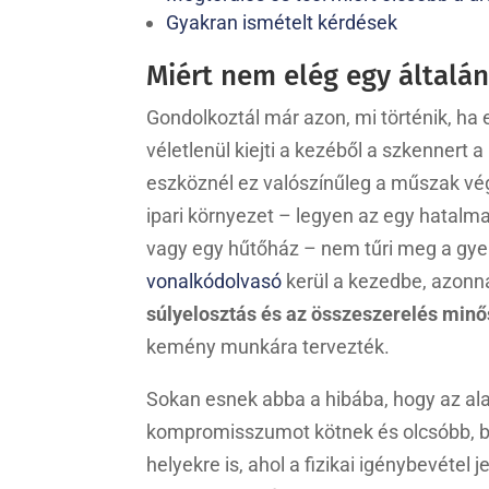
Gyakran ismételt kérdések
Miért nem elég egy általá
Gondolkoztál már azon, mi történik, h
véletlenül kiejti a kezéből a szkennert
eszköznél ez valószínűleg a műszak végé
ipari környezet – legyen az egy hatalma
vagy egy hűtőház – nem tűri meg a gy
vonalkódolvasó
kerül a kezedbe, azonn
súlyelosztás és az összeszerelés min
kemény munkára tervezték.
Sokan esnek abba a hibába, hogy az al
kompromisszumot kötnek és olcsóbb, be
helyekre is, ahol a fizikai igénybevéte