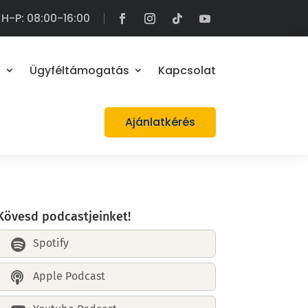
H-P: 08:00-16:00
k
Ügyféltámogatás
Kapcsolat
Ajánlatkérés
Kövesd podcastjeinket!
Spotify

Apple Podcast
