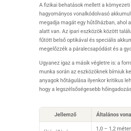
A fizikai behatások mellett a környezet
hagyományos vonalkódolvasó akkumulátor
megadja magát egy hűtőházban, ahol a 
alatt van. Az ipari eszközök között talá
fűtött belső optikával és speciális akk
megelőzzék a páralecsapódást és a gyo
Ugyanez igaz a másik végletre is: a for
munka során az eszközöknek bírniuk kel
anyagok hőtágulása ilyenkor kritikus leh
hogy a legszélsőségesebb hőingadozás 
Jellemző
Általános von
1,0 – 1,2 méte