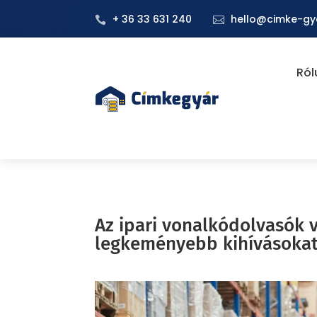
+ 36 33 631 240
hello@cimke-gy


Ról
Az ipari vonalkódolvasók v
legkeményebb kihívásokat