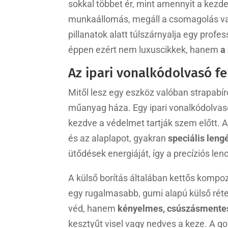
sokkal többet ér, mint amennyit a kezd
munkaállomás, megáll a csomagolás vag
pillanatok alatt túlszárnyalja egy profes
éppen ezért nem luxuscikkek, hanem
a
Az ipari vonalkódolvasó fe
Mitől lesz egy eszköz valóban strapabí
műanyag háza. Egy ipari vonalkódolvas
kezdve a védelmet tartják szem előtt. A
és az alaplapot, gyakran
speciális leng
ütődések energiáját, így a precíziós 
A külső borítás általában kettős kompo
egy rugalmasabb, gumi alapú külső réte
véd, hanem
kényelmes, csúszásmentes
kesztyűt visel vagy nedves a keze. A g