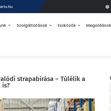
arto.hu

unk
Szolgáltatások
Eszközök
Megoldáso
alódi strapabírása – Túlélik a
 is?