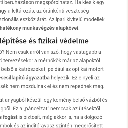
eti beruházáson megspórolhatsz. Ha kiesik egy
y a leltározás, az óránkénti veszteség
szionális eszköz árát. Az ipari kivitelű modellek
 hatékony munkavégzés alapkövei
.
lépítése és fizikai védelme
ró? Nem csak arról van szó, hogy vastagabb a
ó tervezésekor a mérnökök már az alapoktól
 belső alkatrészeket, például az optikai motort
éscsillapító ágyazatba
helyezik. Ez elnyeli az
lencsék nem mozdulnak el és nem repednek meg.
zit anyagból készül: egy kemény belső vázból és
gből. Ez a „páncélzat” nemcsak az ütésektől
 fogást
is biztosít, még akkor is, ha a dolgozó
ombok és az indítóravasz szintén megerősített