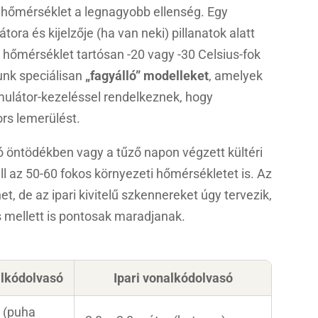
i hőmérséklet a legnagyobb ellenség. Egy
a és kijelzője (ha van neki) pillanatok alatt
hőmérséklet tartósan -20 vagy -30 Celsius-fok
lunk speciálisan
„fagyálló” modelleket
, amelyek
umulátor-kezeléssel rendelkeznek, hogy
rs lemerülést.
ró öntödékben vagy a tűző napon végzett kültéri
l az 50-60 fokos környezeti hőmérsékletet is. Az
et, de az ipari kivitelű szkennereket úgy tervezik,
mellett is pontosak maradjanak.
alkódolvasó
Ipari vonalkódolvasó
r (puha