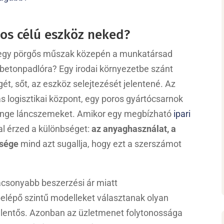
nos célú eszköz neked?
a egy pörgős műszak közepén a munkatársad
 a betonpadlóra? Egy irodai környezetbe szánt
t, sőt, az eszköz selejtezését jelentené. Az
s logisztikai központ, egy poros gyártócsarnok
enge láncszemeket. Amikor egy megbízható
ipari
al érzed a különbséget:
az anyaghasználat, a
ősége
mind azt sugallja, hogy ezt a szerszámot
acsonyabb beszerzési ár miatt
lépő szintű modelleket választanak olyan
l jelentős. Azonban az üzletmenet folytonossága