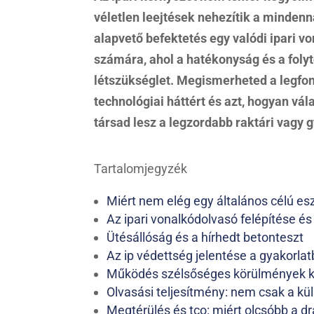
véletlen leejtések nehezítik a mindenn
alapvető befektetés egy valódi ipari 
számára, ahol a hatékonyság és a fol
létszükséglet. Megismerheted a legfon
technológiai háttért és azt, hogyan vá
társad lesz a legzordabb raktári vagy 
Tartalomjegyzék
Miért nem elég egy általános célú e
Az ipari vonalkódolvasó felépítése és
Ütésállóság és a hírhedt betonteszt
Az ip védettség jelentése a gyakorla
Működés szélsőséges körülmények k
Olvasási teljesítmény: nem csak a kü
Megtérülés és tco: miért olcsóbb a d