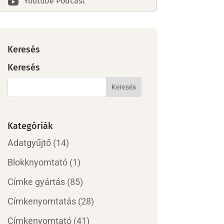
Youtube Podcast

Keresés
Keresés
Kategóriák
Adatgyűjtő
(14)
Blokknyomtató
(1)
Címke gyártás
(85)
Címkenyomtatás
(28)
Címkenyomtató
(41)