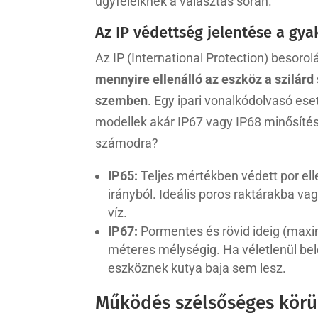
ügyfeleiknek a választás során.
Az IP védettség jelentése a gy
Az IP (International Protection) besoro
mennyire ellenálló az eszköz a szilár
szemben
. Egy ipari vonalkódolvasó e
modellek akár IP67 vagy IP68 minősítéss
számodra?
IP65:
Teljes mértékben védett por el
irányból. Ideális poros raktárakba va
víz.
IP67:
Pormentes és rövid ideig (maximu
méteres mélységig. Ha véletlenül bele
eszköznek kutya baja sem lesz.
Működés szélsőséges körü