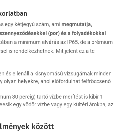
akorlatban
lás egy kétjegyű szám, ami
megmutatja,
d szennyeződésekkel (por) és a folyadékokkal
setében a minimum elvárás az IP65, de a prémium
el is rendelkezhetnek. Mit jelent ez a te
len és ellenáll a kisnyomású vízsugárnak minden
gy olyan helyekre, ahol előfordulhat felfröccsenő
m 30 percig) tartó vízbe merítést is kibír 1
esik egy vödör vízbe vagy egy kültéri árokba, az
lmények között