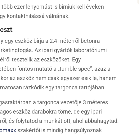
 több ezer lenyomást is bírniuk kell éveken
agy kontakthibássá válnának.
eszt
y egy eszköz bírja a 2,4 méterről betonra
ketingfogás. Az ipari gyártók laboratóriumi
élről tesztelik az eszközöket. Egy
setében fontos mutató a „tumble spec”, azaz a
mikor az eszköz nem csak egyszer esik le, hanem
yamatosan rázkódik egy targonca tartójában.
agasraktárban a targonca vezetője 3 méteres
lagos eszköz darabokra törne, de egy ipari
ről, és folytatod a munkát ott, ahol abbahagytad.
bmaxx
szakértői is mindig hangsúlyoznak