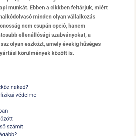
api munkát. Ebben a cikkben feltárjuk, miért
vonalkódolvasó minden olyan vállalkozás
ytonosság nem csupán opció, hanem
tosabb ellenállósági szabványokat, a
lassz olyan eszközt, amely évekig hűséges
gyártási körülmények között is.
szköz neked?
 fizikai védelme
tban
özött
lső számít
rágább?