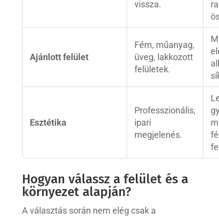
vissza.
r
ö
M
Fém, műanyag,
el
Ajánlott felület
üveg, lakkozott
al
felületek.
sí
Le
Professzionális,
g
Esztétika
ipari
m
megjelenés.
f
fe
Hogyan válassz a felület és a
környezet alapján?
A választás során nem elég csak a