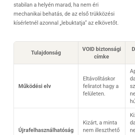
stabilan a helyén marad, ha nem éri
mechanikai behatás, de az első trükközési
kísérletnél azonnal „lebuktatja” az elkövetőt.
VOID biztonsági
D
Tulajdonság
címke
A
Eltávolításkor
d
Működési elv
feliratot hagy a
s
felületen.
n
hú
Ki
Kizárt, a minta
d
Újrafelhasználhatóság
nem illeszthető
n