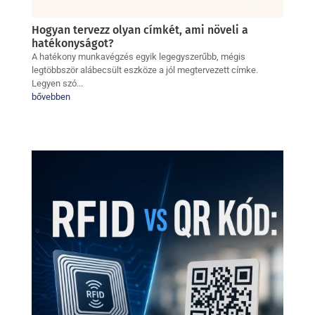
Hogyan tervezz olyan címkét, ami növeli a
hatékonyságot?
A hatékony munkavégzés egyik legegyszerűbb, mégis
legtöbbször alábecsült eszköze a jól megtervezett címke.
Legyen szó...
bővebben