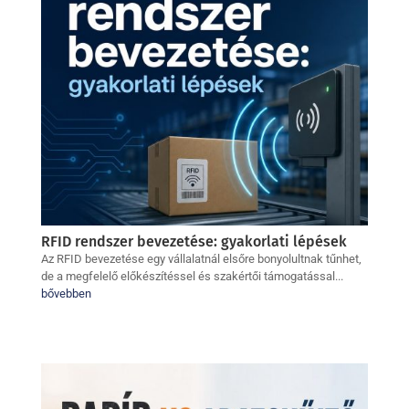
RFID rendszer bevezetése: gyakorlati lépések
Az RFID bevezetése egy vállalatnál elsőre bonyolultnak tűnhet,
de a megfelelő előkészítéssel és szakértői támogatással...
bővebben