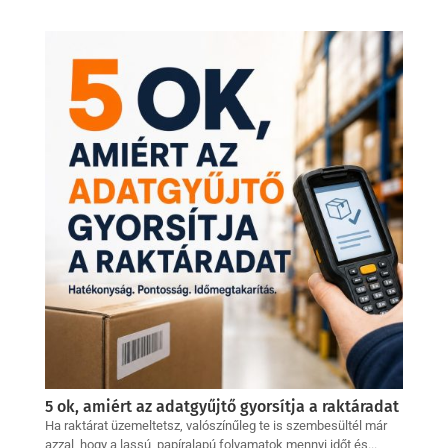
5 ok, amiért az adatgyűjtő gyorsítja a raktáradat
Ha raktárat üzemeltetsz, valószínűleg te is szembesültél már
azzal, hogy a lassú, papíralapú folyamatok mennyi időt és...