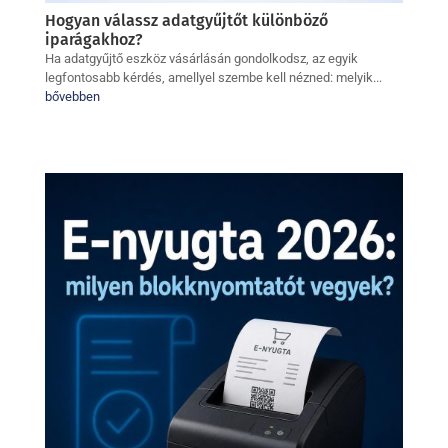
Hogyan válassz adatgyűjtőt különböző
iparágakhoz?
Ha adatgyűjtő eszköz vásárlásán gondolkodsz, az egyik
legfontosabb kérdés, amellyel szembe kell nézned: melyik...
bővebben