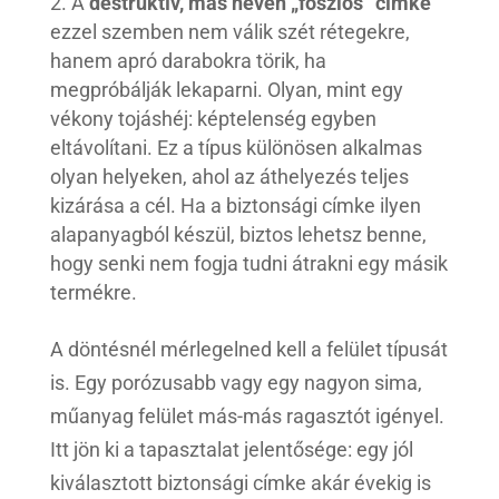
A
destruktív, más néven „foszlós” címke
ezzel szemben nem válik szét rétegekre,
hanem apró darabokra törik, ha
megpróbálják lekaparni. Olyan, mint egy
vékony tojáshéj: képtelenség egyben
eltávolítani. Ez a típus különösen alkalmas
olyan helyeken, ahol az áthelyezés teljes
kizárása a cél. Ha a biztonsági címke ilyen
alapanyagból készül, biztos lehetsz benne,
hogy senki nem fogja tudni átrakni egy másik
termékre.
A döntésnél mérlegelned kell a felület típusát
is. Egy porózusabb vagy egy nagyon sima,
műanyag felület más-más ragasztót igényel.
Itt jön ki a tapasztalat jelentősége: egy jól
kiválasztott biztonsági címke akár évekig is