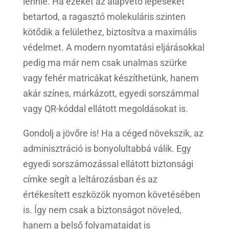
lennie. Ha ezeket az alapvető lépéseket
betartod, a ragasztó molekuláris szinten
kötődik a felülethez, biztosítva a maximális
védelmet. A modern nyomtatási eljárásokkal
pedig ma már nem csak unalmas szürke
vagy fehér matricákat készíthetünk, hanem
akár színes, márkázott, egyedi sorszámmal
vagy QR-kóddal ellátott megoldásokat is.
Gondolj a jövőre is! Ha a céged növekszik, az
adminisztráció is bonyolultabbá válik. Egy
egyedi sorszámozással ellátott biztonsági
címke segít a leltározásban és az
értékesített eszközök nyomon követésében
is. Így nem csak a biztonságot növeled,
hanem a belső folyamataidat is