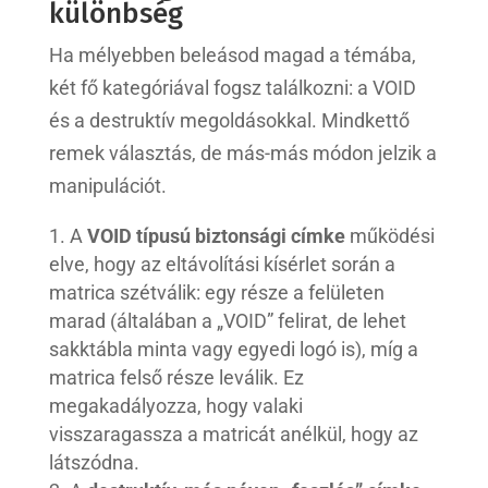
különbség
Ha mélyebben beleásod magad a témába,
két fő kategóriával fogsz találkozni: a VOID
és a destruktív megoldásokkal. Mindkettő
remek választás, de más-más módon jelzik a
manipulációt.
A
VOID típusú
biztonsági címke
működési
elve, hogy az eltávolítási kísérlet során a
matrica szétválik: egy része a felületen
marad (általában a „VOID” felirat, de lehet
sakktábla minta vagy egyedi logó is), míg a
matrica felső része leválik. Ez
megakadályozza, hogy valaki
visszaragassza a matricát anélkül, hogy az
látszódna.