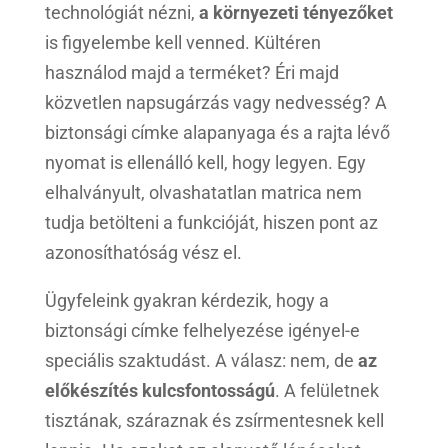
technológiát nézni,
a környezeti tényezőket
is figyelembe kell venned. Kültéren
használod majd a terméket? Éri majd
közvetlen napsugárzás vagy nedvesség? A
biztonsági címke alapanyaga és a rajta lévő
nyomat is ellenálló kell, hogy legyen. Egy
elhalványult, olvashatatlan matrica nem
tudja betölteni a funkcióját, hiszen pont az
azonosíthatóság vész el.
Ügyfeleink gyakran kérdezik, hogy a
biztonsági címke felhelyezése igényel-e
speciális szaktudást. A válasz: nem, de
az
előkészítés kulcsfontosságú
. A felületnek
tisztának, száraznak és zsírmentesnek kell