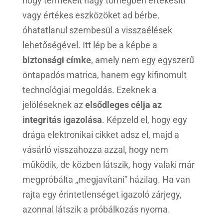
hogy termékeit nagy tömegben értékesíti
vagy értékes eszközöket ad bérbe,
óhatatlanul szembesül a visszaélések
lehetőségével. Itt lép be a képbe a
biztonsági címke
, amely nem egy egyszerű
öntapadós matrica, hanem egy kifinomult
technológiai megoldás. Ezeknek a
jelöléseknek az
elsődleges célja az
integritás igazolása
. Képzeld el, hogy egy
drága elektronikai cikket adsz el, majd a
vásárló visszahozza azzal, hogy nem
működik, de közben látszik, hogy valaki már
megpróbálta „megjavítani” házilag. Ha van
rajta egy érintetlenséget igazoló zárjegy,
azonnal látszik a próbálkozás nyoma.