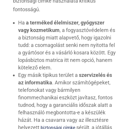
biztonsági címke használata kritikus
fontosságú.
Ha
a terméked élelmiszer, gyógyszer
vagy kozmetikum
, a fogyasztóvédelem és
a biztonság miatt alapvető, hogy igazolni
tudd: a csomagolást senki nem nyitotta fel
a gyártósor és a vásárló kosara között. Egy
lopásbiztos matrica itt nem opció, hanem
kötelező elem.
Egy másik tipikus terület a
szervizelés és
az informatika
. Amikor számítógépeket,
telefonokat vagy bármilyen
finommechanikai eszközt javítasz, fontos
tudnod, hogy a garanciális időszak alatt a
felhasználó megbontotta-e a készülék
házát. Ha a csavarra vagy az illesztésre
helyezett
sérült, a jótállás
biztonsági címke