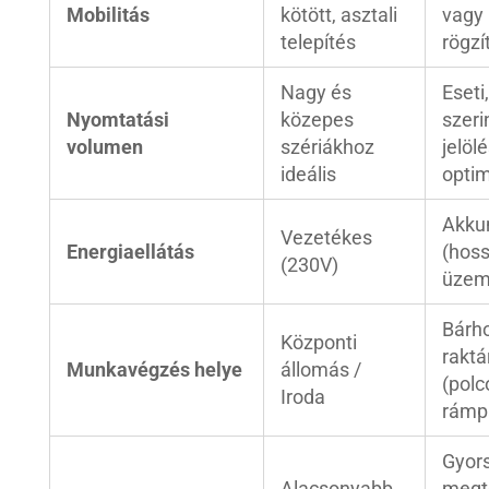
Mobilitás
kötött, asztali
vagy 
telepítés
rögzí
Nagy és
Eseti
Nyomtatási
közepes
szeri
volumen
szériákhoz
jelöl
ideális
optim
Akku
Vezetékes
Energiaellátás
(hos
(230V)
üzem
Bárho
Központi
raktá
Munkavégzés helye
állomás /
(polc
Iroda
rámp
Gyor
Alacsonyabb
megt