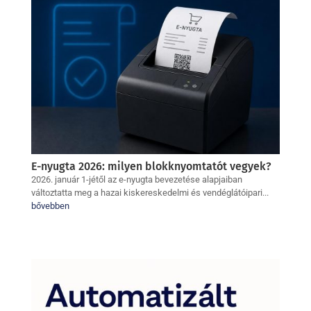
E-nyugta 2026: milyen blokknyomtatót vegyek?
2026. január 1-jétől az e-nyugta bevezetése alapjaiban
változtatta meg a hazai kiskereskedelmi és vendéglátóipari...
bővebben