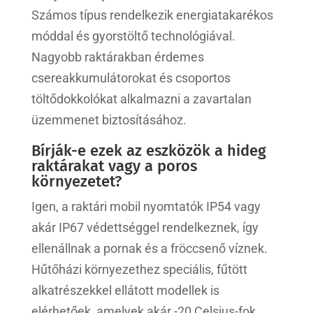
Számos típus rendelkezik energiatakarékos
móddal és gyorstöltő technológiával.
Nagyobb raktárakban érdemes
csereakkumulátorokat és csoportos
töltődokkolókat alkalmazni a zavartalan
üzemmenet biztosításához.
Bírják-e ezek az eszközök a hideg
raktárakat vagy a poros
környezetet?
Igen, a raktári mobil nyomtatók IP54 vagy
akár IP67 védettséggel rendelkeznek, így
ellenállnak a pornak és a fröccsenő víznek.
Hűtőházi környezethez speciális, fűtött
alkatrészekkel ellátott modellek is
elérhetőek, amelyek akár -20 Celsius-fok