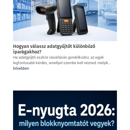
Hogyan válassz adatgyűjtőt különböző
iparágakhoz?
Ha adatgyűjtő eszköz vásárlásán gondolkodsz, az egyik
legfontosabb kérdés, amellyel szembe kell nézned: melyik...
bővebben