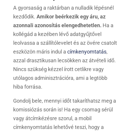
A gyorsaság a raktárban a nulladik lépésnél
kezdődik.
Amikor beérkezik egy áru, az
azonnali azonosítás elengedhetetlen.
Ha a
kollégád a kezében lévő adatgyűjtővel
leolvassa a szállítólevelet és az övére csatolt
eszközön máris indul a
címkenyomtatás
,
azzal drasztikusan lecsökken az átvételi idő.
Nincs szükség kézzel írott cetlikre vagy
utólagos adminisztrációra, ami a legtöbb
hiba forrása.
Gondolj bele, mennyi időt takaríthatsz meg a
komissiózás során is! Ha egy csomag sérül
vagy átcímkézésre szorul, a mobil
címkenyomtatás lehetővé teszi, hogy a