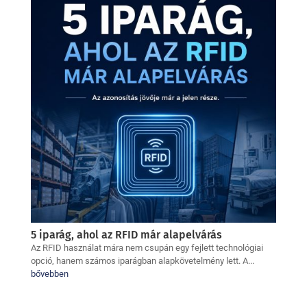
5 iparág, ahol az RFID már alapelvárás
Az RFID használat mára nem csupán egy fejlett technológiai
opció, hanem számos iparágban alapkövetelmény lett. A...
bővebben