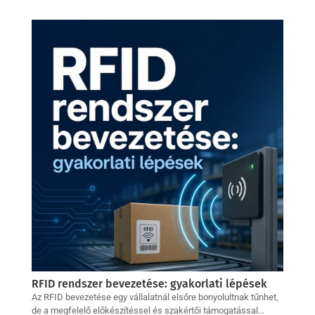
RFID rendszer bevezetése: gyakorlati lépések
Az RFID bevezetése egy vállalatnál elsőre bonyolultnak tűnhet,
de a megfelelő előkészítéssel és szakértői támogatással...