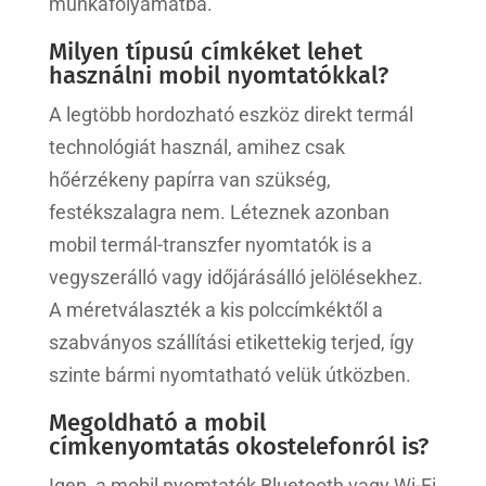
munkafolyamatba.
Milyen típusú címkéket lehet
használni mobil nyomtatókkal?
A legtöbb hordozható eszköz direkt termál
technológiát használ, amihez csak
hőérzékeny papírra van szükség,
festékszalagra nem. Léteznek azonban
mobil termál-transzfer nyomtatók is a
vegyszerálló vagy időjárásálló jelölésekhez.
A méretválaszték a kis polccímkéktől a
szabványos szállítási etikettekig terjed, így
szinte bármi nyomtatható velük útközben.
Megoldható a mobil
címkenyomtatás okostelefonról is?
Igen, a mobil nyomtatók Bluetooth vagy Wi-Fi