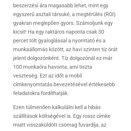
beszerzési ára magasabb lehet, mint egy
egyszerű asztali társuké, a megtérülés (ROI)
gyakran meglepően gyors. Számoljunk egy
kicsit! Ha egy raktáros naponta csak 30
percet tölt gyaloglással a nyomtató és a
munkaállomás között, az havi szinten tíz órát
jelent dolgozónként. Tíz dolgozónál ez már
100 munkaóra havonta, ami tiszta
veszteség. Ezt az időt a mobil
címkenyomtatás bevezetésével értékesebb
feladatokra fordíthatják.
Ezen túlmenően kalkulálni kell a hibás
szállítások költségével is. Egy rossz címke
miatt visszaküldött csomag fuvardíja, az