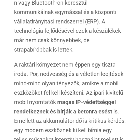
n vagy Bluetooth-on keresztül
kommunikálnak egymással és a központi
vállalatirányítási rendszerrel (ERP). A
technológia fejlődésével ezek a készülékek
már nem csak könnyebbek, de
strapabíróbbak is lettek.
A raktári környezet nem éppen egy tiszta
iroda. Por, nedvesség és a véletlen leejtések
mind-mind olyan tényezők, amikre a mobil
eszközöket fel kell készíteni. Az ipari kivitelű
mobil nyomtatók
magas IP-védettséggel
rendelkeznek és bírják a betonra esést
is.
Emellett az akkumulátoridő is kritikus kérdés:
egy modern eszköznek ki kell bírnia egy
teljes műszakot intenzív használat mellett is,