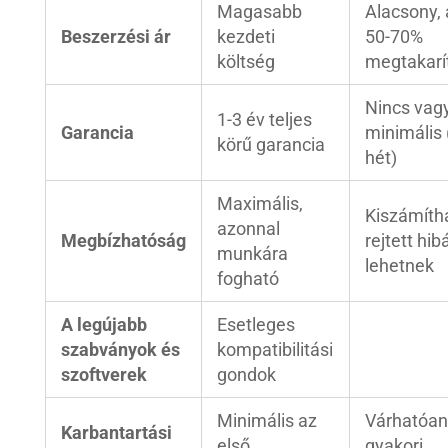
Magasabb
Alacsony, 
Beszerzési ár
kezdeti
50-70%
költség
megtakarí
Nincs vag
1-3 év teljes
Garancia
minimális 
körű garancia
hét)
Maximális,
Kiszámítha
azonnal
Megbízhatóság
rejtett hib
munkára
lehetnek
fogható
A legújabb
Esetleges
szabványok és
kompatibilitási
szoftverek
gondok
Minimális az
Várhatóan
Karbantartási
első
gyakori