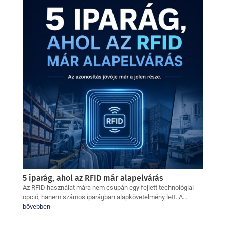
5 iparág, ahol az RFID már alapelvárás
Az RFID használat mára nem csupán egy fejlett technológiai
opció, hanem számos iparágban alapkövetelmény lett. A...
bővebben