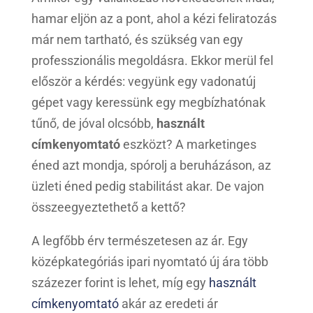
hamar eljön az a pont, ahol a kézi feliratozás
már nem tartható, és szükség van egy
professzionális megoldásra. Ekkor merül fel
először a kérdés: vegyünk egy vadonatúj
gépet vagy keressünk egy megbízhatónak
tűnő, de jóval olcsóbb,
használt
címkenyomtató
eszközt? A marketinges
éned azt mondja, spórolj a beruházáson, az
üzleti éned pedig stabilitást akar. De vajon
összeegyeztethető a kettő?
A legfőbb érv természetesen az ár. Egy
középkategóriás ipari nyomtató új ára több
százezer forint is lehet, míg egy
használt
címkenyomtató
akár az eredeti ár