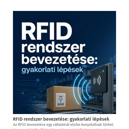
RFID rendszer bevezetése: gyakorlati lépések
Az RFID bevezetése egy vállalatnál elsőre bonyolultnak tűnhet,