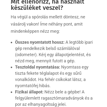
Mit ellenőrizz, ha használt
készüléket veszel?
Ha végül a spórolás mellett döntesz, ne
vásárolj vakon! Íme néhány pont, amit
mindenképpen nézz meg:
Összes nyomtatott hossz:
A legtöbb ipari
gép rendelkezik belső számlálóval
(odometer). Kérj egy állapotjelentést, és
nézd meg, mennyit futott a gép.
Tesztoldal nyomtatása:
Nyomtass egy
tiszta fekete téglalapot és egy sűrű
vonalkódot. Ha fehér csíkokat látsz, a
nyomtatófej hibás.
Fizikai állapot:
Nézz bele a gépbe! A
felgyülemlett ragasztómaradványok és a
por az elhanyagoltság jelei.