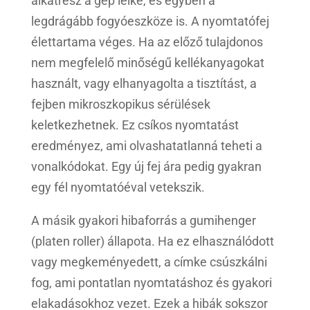
alkatrész a gép lelke, és egyben a
legdrágább fogyóeszköze is. A nyomtatófej
élettartama véges. Ha az előző tulajdonos
nem megfelelő minőségű kellékanyagokat
használt, vagy elhanyagolta a tisztítást, a
fejben mikroszkopikus sérülések
keletkezhetnek. Ez csíkos nyomtatást
eredményez, ami olvashatatlanná teheti a
vonalkódokat. Egy új fej ára pedig gyakran
egy fél nyomtatóéval vetekszik.
A másik gyakori hibaforrás a gumihenger
(platen roller) állapota. Ha ez elhasználódott
vagy megkeményedett, a címke csúszkálni
fog, ami pontatlan nyomtatáshoz és gyakori
elakadásokhoz vezet. Ezek a hibák sokszor