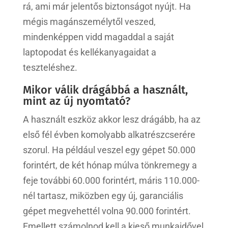
rá, ami már jelentős biztonságot nyújt. Ha
mégis magánszemélytől veszed,
mindenképpen vidd magaddal a saját
laptopodat és kellékanyagaidat a
teszteléshez.
Mikor válik drágábbá a használt,
mint az új nyomtató?
A használt eszköz akkor lesz drágább, ha az
első fél évben komolyabb alkatrészcserére
szorul. Ha például veszel egy gépet 50.000
forintért, de két hónap múlva tönkremegy a
feje további 60.000 forintért, máris 110.000-
nél tartasz, miközben egy új, garanciális
gépet megvehettél volna 90.000 forintért.
Emellett számolnod kell a kieső munkaidővel