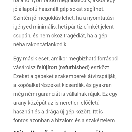
ha a fő nyomtatód meghibásodik, akkor egy
jó állapotú használt gép sokat segíthet.
Szintén jó megoldás lehet, ha a nyomtatási
igényed minimális, heti pár tíz címkét jelent
csupán, és nem okoz tragédiát, ha a gép
néha rakoncátlankodik.
Egy másik eset, amikor megbízható forrásból
vásárolsz
felújított (refurbished)
eszközt.
Ezeket a gépeket szakemberek átvizsgálják,
a kopóalkatrészeket kicserélik, és gyakran
még némi garanciát is vállalnak rájuk. Ez egy
arany középút az ismeretlen előéletű
használt és a drága új gép között. Itt is
fontos azonban a bizalom és a szakértelem.