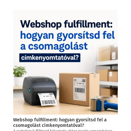
Webshop fulfillment: hogyan gyorsítsd fel a
csomagolást címkenyomtatóval?
A webshop fulfillment folyamata akkor igazán versenyképes,