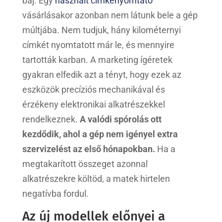
baj. Egy
használt címkenyomtató
vásárlásakor azonban nem látunk bele a gép
múltjába. Nem tudjuk, hány kilométernyi
címkét nyomtatott már le, és mennyire
tartották karban. A marketing ígéretek
gyakran elfedik azt a tényt, hogy ezek az
eszközök precíziós mechanikával és
érzékeny elektronikai alkatrészekkel
rendelkeznek.
A valódi spórolás ott
kezdődik, ahol a gép nem igényel extra
szervizelést az első hónapokban.
Ha a
megtakarított összeget azonnal
alkatrészekre költöd, a matek hirtelen
negatívba fordul.
Az új modellek előnyei a