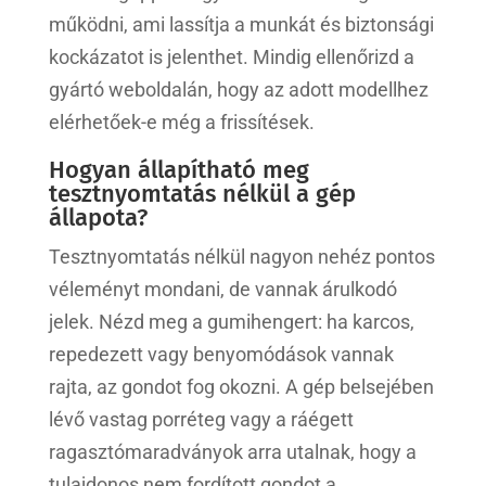
működni, ami lassítja a munkát és biztonsági
kockázatot is jelenthet. Mindig ellenőrizd a
gyártó weboldalán, hogy az adott modellhez
elérhetőek-e még a frissítések.
Hogyan állapítható meg
tesztnyomtatás nélkül a gép
állapota?
Tesztnyomtatás nélkül nagyon nehéz pontos
véleményt mondani, de vannak árulkodó
jelek. Nézd meg a gumihengert: ha karcos,
repedezett vagy benyomódások vannak
rajta, az gondot fog okozni. A gép belsejében
lévő vastag porréteg vagy a ráégett
ragasztómaradványok arra utalnak, hogy a
tulajdonos nem fordított gondot a