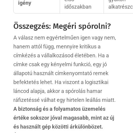
igény
időszakban
alkatrész
Összegzés: Megéri spórolni?
A válasz nem egyértelműen igen vagy nem,
hanem attól függ, mennyire kritikus a
címkézés a vállalkozásod életében. Ha a
címke csak egy kényelmi funkció, egy jó
állapotú használt címkenyomtató remek
befektetés lehet. Ha viszont a logisztikai
láncod alapja, akkor a spórolás hamar
ráfizetéssé válhat egy hirtelen leállás miatt.
A biztonság és a folyamatos üzemelés
értéke sokszor jóval magasabb, mint az új
és használt gép közötti árkülönbözet.