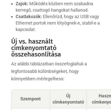
Zajok:
Működés közben nem szabadna
kerregő, csattogó hangokat hallanod.
Csatlakozók:
Ellenőrizd, hogy az USB vagy
Ethernet portok nem lötyögnek-e, stabil-e a
kapcsolat.
Új vs. használt
címkenyomtató
összehasonlítása
Az alábbi táblázatban összefoglaltuk a
legfontosabb különbségeket, hogy
könnyebben mérlegelhess:
Új
Haszn
Szempont
címkenyomtató
címkeny