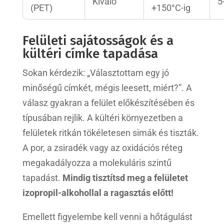
Kiváló
5
(PET)
+150°C-ig
Felületi sajátosságok és a
kültéri címke tapadása
Sokan kérdezik: „Választottam egy jó
minőségű címkét, mégis leesett, miért?”. A
válasz gyakran a felület előkészítésében és
típusában rejlik. A kültéri környezetben a
felületek ritkán tökéletesen simák és tiszták.
A por, a zsiradék vagy az oxidációs réteg
megakadályozza a molekuláris szintű
tapadást.
Mindig tisztítsd meg a felületet
izopropil-alkohollal a ragasztás előtt!
Emellett figyelembe kell venni a hőtágulást