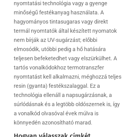
nyomtatási technológia vagy a gyenge
minőségű festékanyag használata. A
hagyományos tintasugaras vagy direkt
termál nyomtatók által készített nyomatok
nem bírják az UV-sugárzást; előbbi
elmosódik, utóbbi pedig a hő hatására
teljesen befeketedhet vagy elszürkülhet. A
tartós vonalkódokhoz termotranszfer
nyomtatást kell alkalmazni, méghozzá teljes
resin (gyanta) festékszalaggal. Ez a
technológia ellenáll a napsugárzásnak, a
súrlódásnak és a legtöbb oldószernek is, így
a vonalkód olvasóval évek múlva is
könnyedén azonosítható marad.
Hogyan válasszak címkét