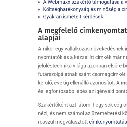
A Webmaxx szakértő támogatása a v
Költséghatékonyság és minőség a 
Gyakran ismételt kérdések
A megfelelő címkenyomtatá
alapjai
Amikor egy vállalkozás növekedésnek ind
nyomtatók és a kézzel írt címkék már n
jelöléstechnika világa azonban elsőre 
futárszolgálatnak szánt csomagcímkét k
kerülő, évekig ellenálló azonosítót. A
me
és legfontosabb lépés az igényeid pont
Szakértőként azt látom, hogy sok cég ott
nézi, és nem számol az üzemeltetési kö
rosszul megválasztott
címkenyomtatási