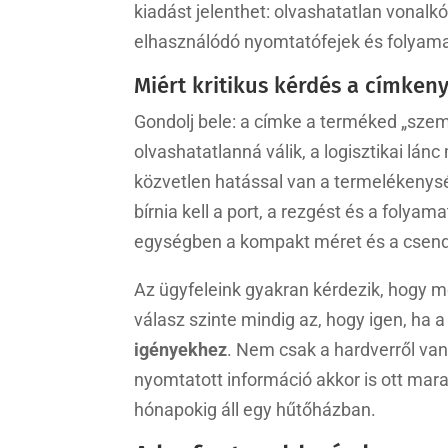
kiadást jelenthet: olvashatatlan vonalkó
elhasználódó nyomtatófejek és folyam
Miért kritikus kérdés a címken
Gondolj bele: a címke a terméked „szem
olvashatatlanná válik, a logisztikai l
közvetlen hatással van a termelékenysé
bírnia kell a port, a rezgést és a folya
egységben a kompakt méret és a csend
Az ügyfeleink gyakran kérdezik, hogy 
válasz szinte mindig az, hogy igen, ha a
igényekhez
. Nem csak a hardverről van 
nyomtatott információ akkor is ott mara
hónapokig áll egy hűtőházban.