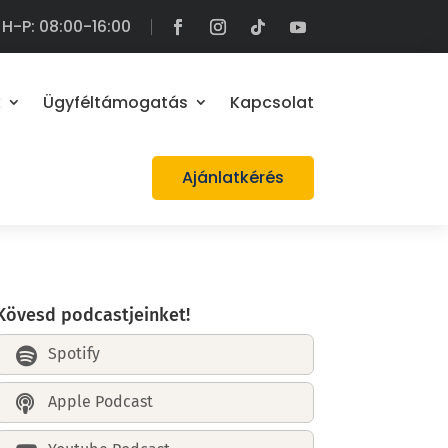
H-P: 08:00-16:00
k
Ügyféltámogatás
Kapcsolat
Ajánlatkérés
Kövesd podcastjeinket!
Spotify

Apple Podcast
