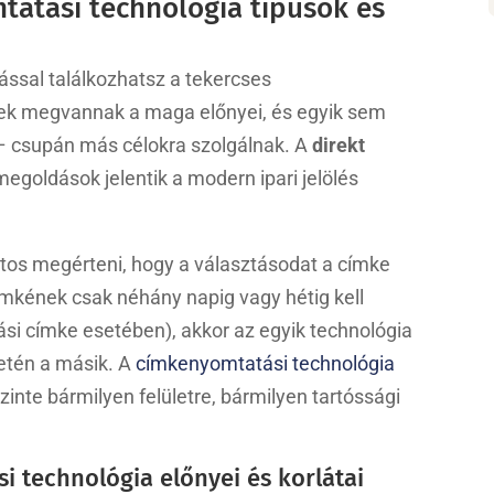
atási technológia típusok és
ással találkozhatsz a tekercses
ek megvannak a maga előnyei, és egyik sem
 – csupán más célokra szolgálnak. A
direkt
egoldások jelentik a modern ipari jelölés
tos megérteni, hogy a választásodat a címke
címkének csak néhány napig vagy hétig kell
tási címke esetében), akkor az egyik technológia
setén a másik. A
címkenyomtatási technológia
zinte bármilyen felületre, bármilyen tartóssági
i technológia előnyei és korlátai