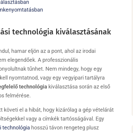
álasztásban
címkenyomtatásban
si technológia kiválasztásának
ul, hamar eljön az a pont, ahol az irodai
em elegendőek. A professzionális
bonyolultnak tűnhet. Nem mindegy, hogy egy
ell nyomtatnod, vagy egy vegyipari tartályra
gfelelő technológia
kiválasztása során az első
os felmérése.
 követi el a hibát, hogy kizárólag a gép vételárát
ltségekkel vagy a címkék tartósságával. Egy
 technológia
hosszú távon rengeteg plusz