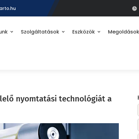
arto.hu

unk
Szolgáltatások
Eszközök
Megoldáso
lelő nyomtatási technológiát a