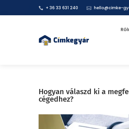
+ 36 33 631 240
hello@cimke-gy


Ról
Hogyan válaszd ki a megfe
cégedhez?