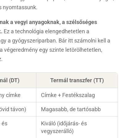
 is nyomtassunk.
llnak a vegyi anyagoknak, a szélsőséges
.
Ez a technológia elengedhetetlen a
agy a gyógyszeriparban. Bár itt számolni kell a
 a végeredmény egy szinte letörölhetetlen,
z.
mál (DT)
Termál transzfer (TT)
ny címke
Címke + Festékszalag
övid távon)
Magasabb, de tartósabb
- és
Kiváló (időjárás- és
vegyszerálló)