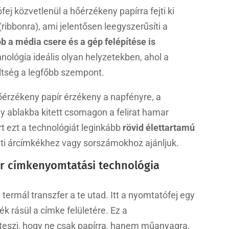
fej közvetlenül a hőérzékeny papírra fejti ki
ribbonra), ami jelentősen leegyszerűsíti a
bb a média csere
és a gép felépítése is
ológia ideális olyan helyzetekben, ahol a
ltség a legfőbb szempont.
 hőérzékeny papír érzékeny a napfényre, a
y ablakba kitett csomagon a felirat hamar
t ezt a technológiát leginkább
rövid élettartamú
olti árcímkékhez vagy sorszámokhoz ajánljuk.
er címkenyomtatási technológia
termál transzfer a te utad. Itt a nyomtatófej egy
ék rásül a címke felületére. Ez a
teszi, hogy ne csak papírra, hanem műanyagra,