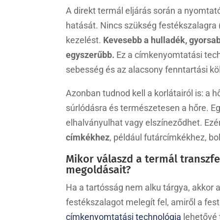
A direkt termál eljárás során a nyomtató
hatását. Nincs szükség festékszalagra (
kezelést.
Kevesebb a hulladék, gyorsa
egyszerűbb.
Ez a címkenyomtatási techn
sebesség és az alacsony fenntartási kö
Azonban tudnod kell a korlátairól is: a
súrlódásra és természetesen a hőre. Eg
elhalványulhat vagy elszíneződhet. Ezér
címkékhez
, például futárcímkékhez, b
Mikor válaszd a termál transzf
megoldásait?
Ha a tartósság nem alku tárgya, akkor a 
festékszalagot melegít fel, amiről a fest
címkenyomtatási technológia
lehetővé 