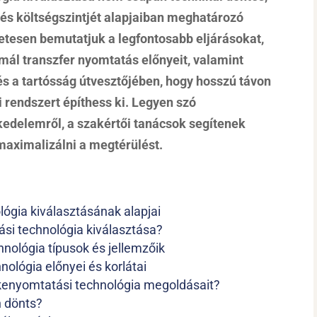
és költségszintjét alapjaiban meghatározó
letesen bemutatjuk a legfontosabb eljárásokat,
rmál transzfer nyomtatás előnyeit, valamint
és a tartósság útvesztőjében, hogy hosszú távon
ai rendszert építhess ki. Legyen szó
skedelemről, a szakértői tanácsok segítenek
maximalizálni a megtérülést.
ógia kiválasztásának alapjai
ási technológia kiválasztása?
nológia típusok és jellemzőik
ológia előnyei és korlátai
mkenyomtatási technológia megoldásait?
n dönts?