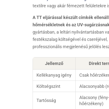
textilre vagy akár fémezett felületekre
A TT eljárással készült címkék ellená
hőmérsékletnek és az UV-sugárzásnak
gyártásban, a leltári nyilvántartásban v
festékszalag költségével és cseréjével,
professzionális megjelenésű jelölés les
Jellemző
Direkt ter
Kellékanyag igény
Csak hőérzéke
Költségszint
Alacsonyabb (r
Alacsony (fény
Tartósság
hőérzékeny)