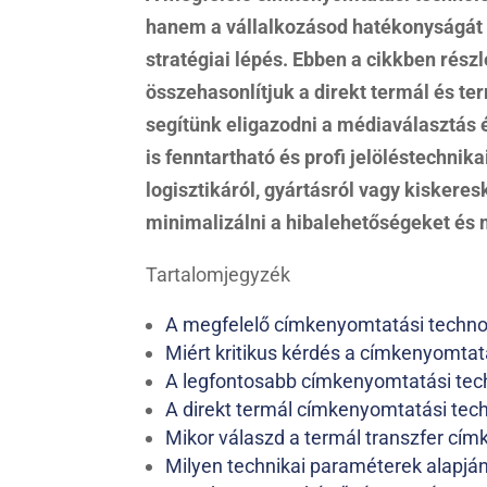
hanem a vállalkozásod hatékonyságát 
stratégiai lépés. Ebben a cikkben rész
összehasonlítjuk a direkt termál és te
segítünk eligazodni a médiaválasztás 
is fenntartható és profi jelöléstechnik
logisztikáról, gyártásról vagy kiskere
minimalizálni a hibalehetőségeket és 
Tartalomjegyzék
A megfelelő címkenyomtatási technol
Miért kritikus kérdés a címkenyomtat
A legfontosabb címkenyomtatási tech
A direkt termál címkenyomtatási techn
Mikor válaszd a termál transzfer cí
Milyen technikai paraméterek alapjá