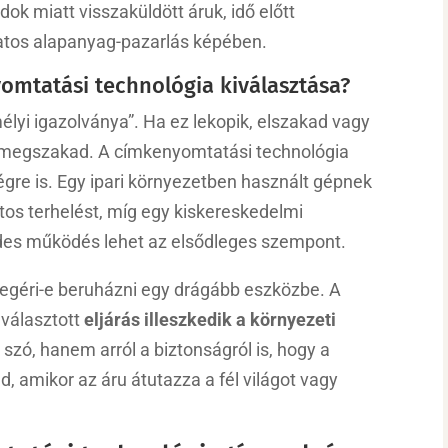
dok miatt visszaküldött áruk, idő előtt
atos alapanyag-pazarlás képében.
yomtatási technológia kiválasztása?
élyi igazolványa”. Ha ez lekopik, elszakad vagy
ánc megszakad. A címkenyomtatási technológia
gre is. Egy ipari környezetben használt gépnek
matos terhelést, míg egy kiskereskedelmi
es működés lehet az elsődleges szempont.
megéri-e beruházni egy drágább eszközbe. A
 választott
eljárás illeszkedik a környezeti
szó, hanem arról a biztonságról is, hogy a
d, amikor az áru átutazza a fél világot vagy