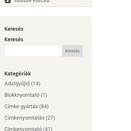
Youtube Podcast

Keresés
Keresés
Kategóriák
Adatgyűjtő
(14)
Blokknyomtató
(1)
Címke gyártás
(84)
Címkenyomtatás
(27)
Címkenyomtató
(41)