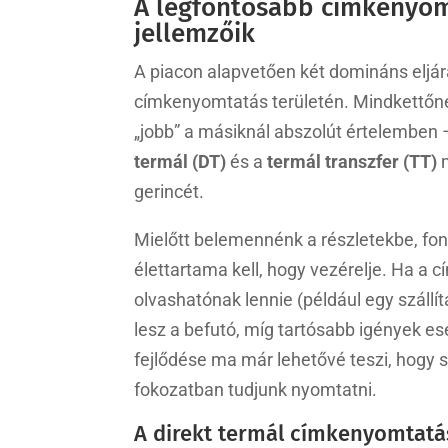
A legfontosabb címkenyomt
jellemzőik
A piacon alapvetően két domináns eljár
címkenyomtatás területén. Mindkettőn
„jobb” a másiknál abszolút értelemben
termál (DT)
és a
termál transzfer (TT)
m
gerincét.
Mielőtt belemennénk a részletekbe, fon
élettartama kell, hogy vezérelje. Ha a 
olvashatónak lennie (például egy szállí
lesz a befutó, míg tartósabb igények e
fejlődése ma már lehetővé teszi, hogy s
fokozatban tudjunk nyomtatni.
A direkt termál címkenyomtatás