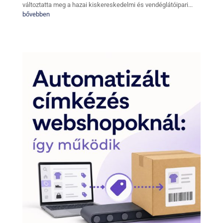
változtatta meg a hazai kiskereskedelmi és vendéglátóipari...
bővebben