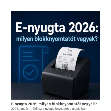
E-nyugta 2026: milyen blokknyomtatót vegyek?
2026. január 1-jétől az e-nyugta bevezetése alapjaiban