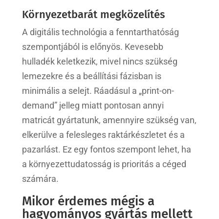
Környezetbarát megközelítés
A digitális technológia a fenntarthatóság
szempontjából is előnyös. Kevesebb
hulladék keletkezik, mivel nincs szükség
lemezekre és a beállítási fázisban is
minimális a selejt. Ráadásul a „print-on-
demand” jelleg miatt pontosan annyi
matricát gyártatunk, amennyire szükség van,
elkerülve a felesleges raktárkészletet és a
pazarlást. Ez egy fontos szempont lehet, ha
a környezettudatosság is prioritás a céged
számára.
Mikor érdemes mégis a
hagyományos gyártás mellett