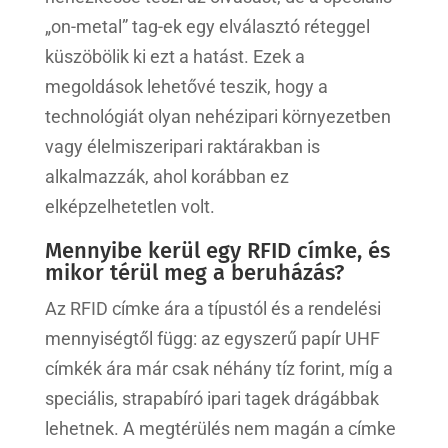
„on-metal” tag-ek egy elválasztó réteggel
küszöbölik ki ezt a hatást. Ezek a
megoldások lehetővé teszik, hogy a
technológiát olyan nehézipari környezetben
vagy élelmiszeripari raktárakban is
alkalmazzák, ahol korábban ez
elképzelhetetlen volt.
Mennyibe kerül egy RFID címke, és
mikor térül meg a beruházás?
Az RFID címke ára a típustól és a rendelési
mennyiségtől függ: az egyszerű papír UHF
címkék ára már csak néhány tíz forint, míg a
speciális, strapabíró ipari tagek drágábbak
lehetnek. A megtérülés nem magán a címke