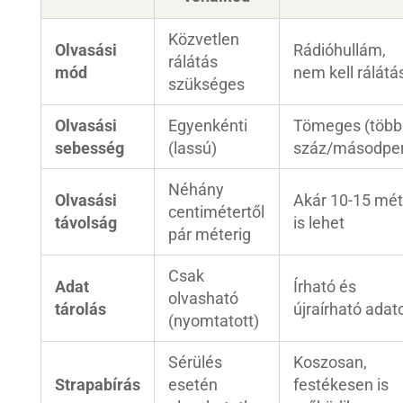
Közvetlen
Olvasási
Rádióhullám,
rálátás
mód
nem kell rálátá
szükséges
Olvasási
Egyenkénti
Tömeges (több
sebesség
(lassú)
száz/másodper
Néhány
Olvasási
Akár 10-15 mét
centimétertől
távolság
is lehet
pár méterig
Csak
Adat
Írható és
olvasható
tárolás
újraírható adat
(nyomtatott)
Sérülés
Koszosan,
Strapabírás
esetén
festékesen is