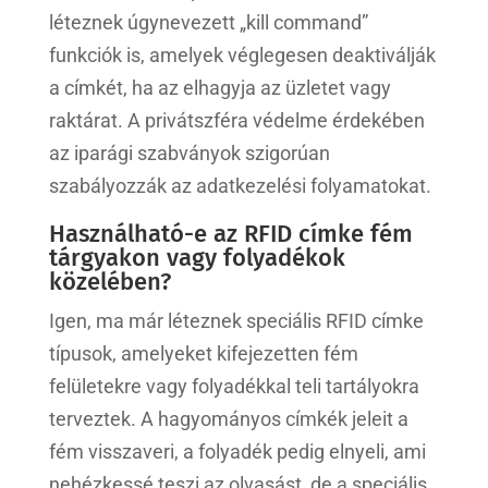
léteznek úgynevezett „kill command”
funkciók is, amelyek véglegesen deaktiválják
a címkét, ha az elhagyja az üzletet vagy
raktárat. A privátszféra védelme érdekében
az iparági szabványok szigorúan
szabályozzák az adatkezelési folyamatokat.
Használható-e az RFID címke fém
tárgyakon vagy folyadékok
közelében?
Igen, ma már léteznek speciális RFID címke
típusok, amelyeket kifejezetten fém
felületekre vagy folyadékkal teli tartályokra
terveztek. A hagyományos címkék jeleit a
fém visszaveri, a folyadék pedig elnyeli, ami
nehézkessé teszi az olvasást, de a speciális