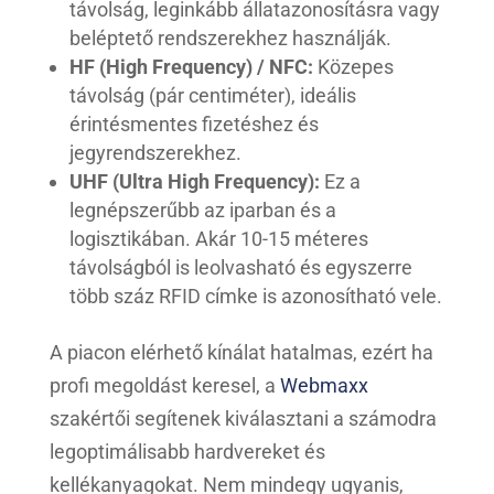
távolság, leginkább állatazonosításra vagy
beléptető rendszerekhez használják.
HF (High Frequency) / NFC:
Közepes
távolság (pár centiméter), ideális
érintésmentes fizetéshez és
jegyrendszerekhez.
UHF (Ultra High Frequency):
Ez a
legnépszerűbb az iparban és a
logisztikában. Akár 10-15 méteres
távolságból is leolvasható és egyszerre
több száz RFID címke is azonosítható vele.
A piacon elérhető kínálat hatalmas, ezért ha
profi megoldást keresel, a
Webmaxx
szakértői segítenek kiválasztani a számodra
legoptimálisabb hardvereket és
kellékanyagokat. Nem mindegy ugyanis,