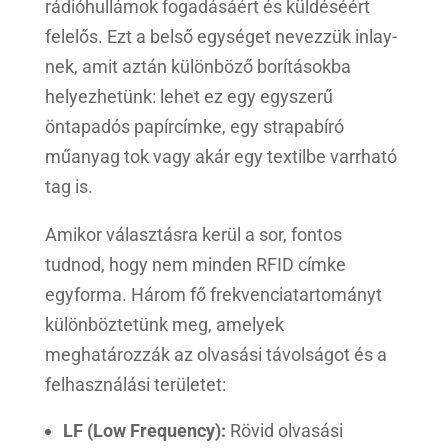
rádióhullámok fogadásáért és küldéséért
felelős. Ezt a belső egységet nevezzük inlay-
nek, amit aztán különböző borításokba
helyezhetünk: lehet ez egy egyszerű
öntapadós papírcímke, egy strapabíró
műanyag tok vagy akár egy textilbe varrható
tag is.
Amikor választásra kerül a sor, fontos
tudnod, hogy nem minden RFID címke
egyforma. Három fő frekvenciatartományt
különböztetünk meg, amelyek
meghatározzák az olvasási távolságot és a
felhasználási területet:
LF (Low Frequency):
Rövid olvasási