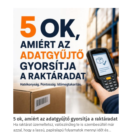
5 ok, amiért az adatgyűjtő gyorsítja a raktáradat
Ha raktárat üzemeltetsz, valószínűleg te is szembesültél már
azzal, hogy a lassú, papíralapú folyamatok mennyi időt és...