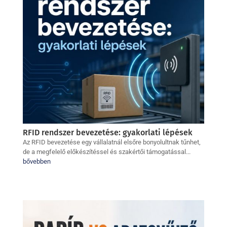
RFID rendszer bevezetése: gyakorlati lépések
Az RFID bevezetése egy vállalatnál elsőre bonyolultnak tűnhet,
de a megfelelő előkészítéssel és szakértői támogatással...
bővebben