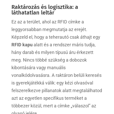
Raktározás és logisztika: a
láthatatlan leltár
Ez az a terület, ahol az RFID címke a
leggyorsabban megmutatja az erejét.
Képzeld el, hogy a teherautó csak áthajt egy
RFID kapu
alatt és a rendszer máris tudja,
hány darab és milyen típusú áru érkezett
meg. Nincs többé szükség a dobozok
kibontására vagy manuális
vonalkódolvasásra. A raktáron belüli keresés
is gyerekjátékká válik: egy kézi olvasóval
felszerelkezve pillanatok alatt megtalálhatod
azt az egyetlen specifikus terméket a
többezer közül, mert a címke „válaszol” az
olvasó jelére.