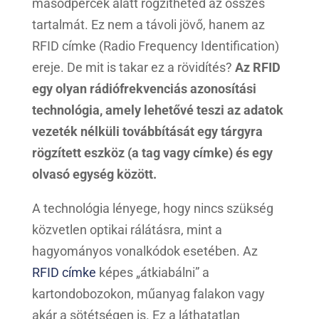
másodpercek alatt rögzítheted az összes
tartalmát. Ez nem a távoli jövő, hanem az
RFID címke (Radio Frequency Identification)
ereje. De mit is takar ez a rövidítés?
Az RFID
egy olyan rádiófrekvenciás azonosítási
technológia, amely lehetővé teszi az adatok
vezeték nélküli továbbítását egy tárgyra
rögzített eszköz (a tag vagy címke) és egy
olvasó egység között.
A technológia lényege, hogy nincs szükség
közvetlen optikai rálátásra, mint a
hagyományos vonalkódok esetében. Az
RFID címke
képes „átkiabálni” a
kartondobozokon, műanyag falakon vagy
akár a sötétségen is. Ez a láthatatlan