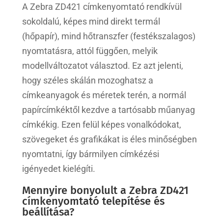
A Zebra ZD421 címkenyomtató rendkívül
sokoldalú, képes mind direkt termál
(hőpapír), mind hőtranszfer (festékszalagos)
nyomtatásra, attól függően, melyik
modellváltozatot választod. Ez azt jelenti,
hogy széles skálán mozoghatsz a
címkeanyagok és méretek terén, a normál
papírcímkéktől kezdve a tartósabb műanyag
címkékig. Ezen felül képes vonalkódokat,
szövegeket és grafikákat is éles minőségben
nyomtatni, így bármilyen címkézési
igényedet kielégíti.
Mennyire bonyolult a Zebra ZD421
címkenyomtató telepítése és
beállítása?