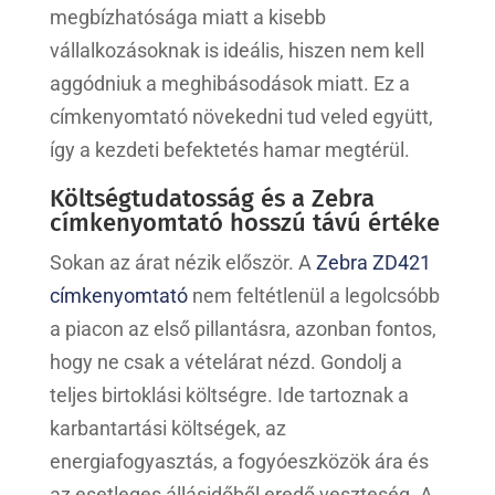
megbízhatósága miatt a kisebb
vállalkozásoknak is ideális, hiszen nem kell
aggódniuk a meghibásodások miatt. Ez a
címkenyomtató növekedni tud veled együtt,
így a kezdeti befektetés hamar megtérül.
Költségtudatosság és a Zebra
címkenyomtató hosszú távú értéke
Sokan az árat nézik először. A
Zebra ZD421
címkenyomtató
nem feltétlenül a legolcsóbb
a piacon az első pillantásra, azonban fontos,
hogy ne csak a vételárat nézd. Gondolj a
teljes birtoklási költségre. Ide tartoznak a
karbantartási költségek, az
energiafogyasztás, a fogyóeszközök ára és
az esetleges állásidőből eredő veszteség. A