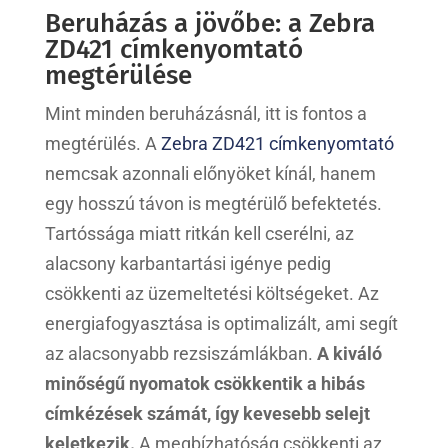
Beruházás a jövőbe: a Zebra
ZD421 címkenyomtató
megtérülése
Mint minden beruházásnál, itt is fontos a
megtérülés. A
Zebra ZD421 címkenyomtató
nemcsak azonnali előnyöket kínál, hanem
egy hosszú távon is megtérülő befektetés.
Tartóssága miatt ritkán kell cserélni, az
alacsony karbantartási igénye pedig
csökkenti az üzemeltetési költségeket. Az
energiafogyasztása is optimalizált, ami segít
az alacsonyabb rezsiszámlákban.
A kiváló
minőségű nyomatok csökkentik a hibás
címkézések számát, így kevesebb selejt
keletkezik.
A megbízhatóság csökkenti az