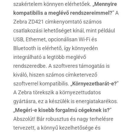
szakértelem könnyen elérhetőek. „
Mennyire
kompatibilis a meglévő rendszereimmel?
” A
Zebra ZD421 címkenyomtató számos
csatlakozási lehetőséget kínál, mint például
USB, Ethernet, opcionálisan Wi-Fi és
Bluetooth is elérhető, így könnyedén
integrálható a legtöbb meglévő
rendszeredbe. A szoftveres támogatás is
kiváló, hiszen számos címketervező
szoftverrel kompatibilis. „
Környezetbarát-e?
”
A Zebra törekszik a környezettudatos
gyártásra, ez a készülék is energiatakarékos.
„
Megéri-e kisebb forgalmú cégeknek is?
”
Abszolút! Bár robusztus és nagy terhelésre
tervezett, a könnyű kezelhetősége és