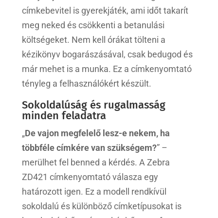
címkebevitel is gyerekjáték, ami időt takarít
meg neked és csökkenti a betanulási
költségeket. Nem kell órákat tölteni a
kézikönyv bogarászásával, csak bedugod és
már mehet is a munka. Ez a címkenyomtató
tényleg a felhasználókért készült.
Sokoldalúság és rugalmasság
minden feladatra
„
De vajon megfelelő lesz-e nekem, ha
többféle címkére van szükségem?
” –
merülhet fel benned a kérdés. A Zebra
ZD421 címkenyomtató válasza egy
határozott igen. Ez a modell rendkívül
sokoldalú és különböző címketípusokat is