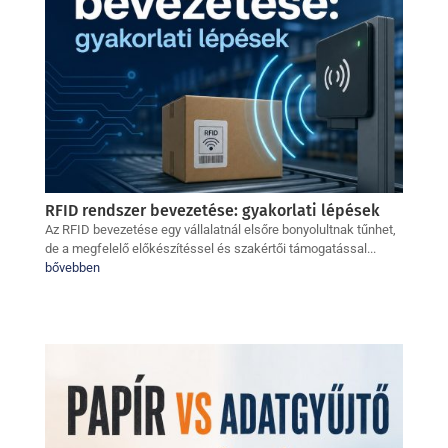
RFID rendszer bevezetése: gyakorlati lépések
Az RFID bevezetése egy vállalatnál elsőre bonyolultnak tűnhet,
de a megfelelő előkészítéssel és szakértői támogatással...
bővebben