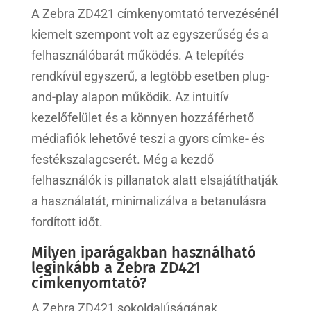
A Zebra ZD421 címkenyomtató tervezésénél
kiemelt szempont volt az egyszerűség és a
felhasználóbarát működés. A telepítés
rendkívül egyszerű, a legtöbb esetben plug-
and-play alapon működik. Az intuitív
kezelőfelület és a könnyen hozzáférhető
médiafiók lehetővé teszi a gyors címke- és
festékszalagcserét. Még a kezdő
felhasználók is pillanatok alatt elsajátíthatják
a használatát, minimalizálva a betanulásra
fordított időt.
Milyen iparágakban használható
leginkább a Zebra ZD421
címkenyomtató?
A Zebra ZD421 sokoldalúságának