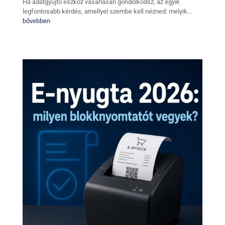
Ha adatgyűjtő eszköz vásárlásán gondolkodsz, az egyik
legfontosabb kérdés, amellyel szembe kell nézned: melyik...
bővebben