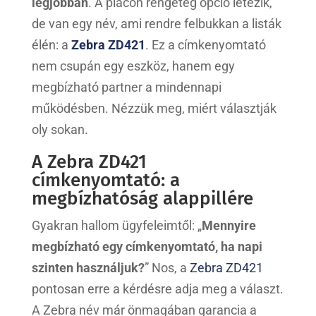
legjobban
. A piacon rengeteg opció létezik,
de van egy név, ami rendre felbukkan a listák
élén: a
Zebra ZD421
. Ez a címkenyomtató
nem csupán egy eszköz, hanem egy
megbízható partner a mindennapi
működésben. Nézzük meg, miért választják
oly sokan.
A Zebra ZD421
címkenyomtató: a
megbízhatóság alappillére
Gyakran hallom ügyfeleimtől: „
Mennyire
megbízható egy címkenyomtató, ha napi
szinten használjuk?
” Nos, a
Zebra ZD421
pontosan erre a kérdésre adja meg a választ.
A Zebra név már önmagában garancia a