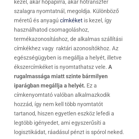
kezel, akár hőpapírra, akár hőtranszfer
szalagra nyomtatnál, megoldja. Különböző
méretű és anyagú
címkéket
is kezel, így
használhatod csomagoláshoz,
termékazonosításhoz, de alkalmas szállítási
címkékhez vagy raktári azonosítókhoz. Az
egészségügyben is megállja a helyét, illetve
ékszercímkéket is nyomtathatsz vele.
A
rugalmassága miatt szinte bármilyen
iparágban megállja a helyét.
Ez a
címkenyomtató valóban alkalmazkodik
hozzád, így nem kell több nyomtatót
tartanod, hiszen egyetlen eszköz lefedi a
legtöbb igényedet, ami egyszerűsíti a
logisztikádat, ráadásul pénzt is spórol neked.