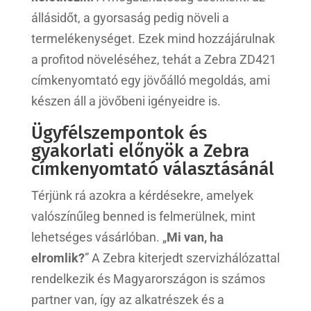
állásidőt, a gyorsaság pedig növeli a
termelékenységet. Ezek mind hozzájárulnak
a profitod növeléséhez, tehát a Zebra ZD421
címkenyomtató egy jövőálló megoldás, ami
készen áll a jövőbeni igényeidre is.
Ügyfélszempontok és
gyakorlati előnyök a Zebra
címkenyomtató választásánál
Térjünk rá azokra a kérdésekre, amelyek
valószínűleg benned is felmerülnek, mint
lehetséges vásárlóban. „
Mi van, ha
elromlik?
” A Zebra kiterjedt szervizhálózattal
rendelkezik és Magyarországon is számos
partner van, így az alkatrészek és a