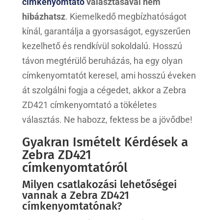
címkenyomtató
választásával nem
hibázhatsz
. Kiemelkedő megbízhatóságot
kínál, garantálja a gyorsaságot, egyszerűen
kezelhető és rendkívül sokoldalú. Hosszú
távon megtérülő beruházás, ha egy olyan
címkenyomtatót keresel, ami hosszú éveken
át szolgálni fogja a cégedet, akkor a Zebra
ZD421 címkenyomtató a tökéletes
választás. Ne habozz, fektess be a jövődbe!
Gyakran Ismételt Kérdések a
Zebra ZD421
címkenyomtatóról
Milyen csatlakozási lehetőségei
vannak a Zebra ZD421
címkenyomtatónak?