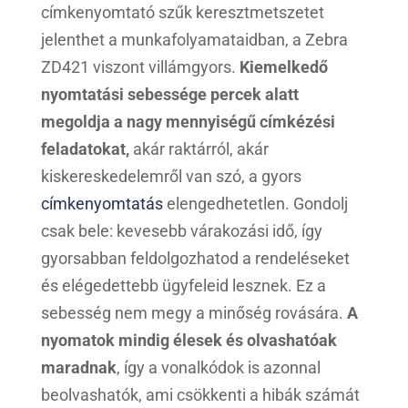
címkenyomtató szűk keresztmetszetet
jelenthet a munkafolyamataidban, a Zebra
ZD421 viszont villámgyors.
Kiemelkedő
nyomtatási sebessége percek alatt
megoldja a nagy mennyiségű címkézési
feladatokat,
akár raktárról, akár
kiskereskedelemről van szó, a gyors
címkenyomtatás
elengedhetetlen. Gondolj
csak bele: kevesebb várakozási idő, így
gyorsabban feldolgozhatod a rendeléseket
és elégedettebb ügyfeleid lesznek. Ez a
sebesség nem megy a minőség rovására.
A
nyomatok mindig élesek és olvashatóak
maradnak
, így a vonalkódok is azonnal
beolvashatók, ami csökkenti a hibák számát