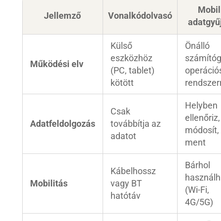
Mobil
Jellemző
Vonalkódolvasó
adatgyű
Külső
Önálló
eszközhöz
számító
Működési elv
(PC, tablet)
operáció
kötött
rendszer
Helyben
Csak
ellenőriz,
Adatfeldolgozás
továbbítja az
módosít,
adatot
ment
Bárhol
Kábelhossz
használh
Mobilitás
vagy BT
(Wi-Fi,
hatótáv
4G/5G)