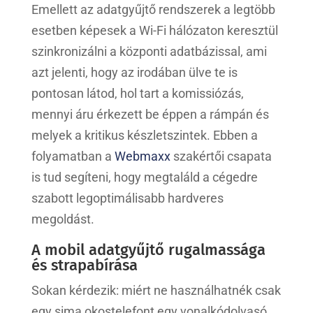
Emellett az adatgyűjtő rendszerek a legtöbb
esetben képesek a Wi-Fi hálózaton keresztül
szinkronizálni a központi adatbázissal, ami
azt jelenti, hogy az irodában ülve te is
pontosan látod, hol tart a komissiózás,
mennyi áru érkezett be éppen a rámpán és
melyek a kritikus készletszintek. Ebben a
folyamatban a
Webmaxx
szakértői csapata
is tud segíteni, hogy megtaláld a cégedre
szabott legoptimálisabb hardveres
megoldást.
A mobil adatgyűjtő rugalmassága
és strapabírása
Sokan kérdezik: miért ne használhatnék csak
egy sima okostelefont egy vonalkódolvasó