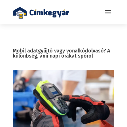
Mobil adatgyűjtő vagy vonalkódolvasó? A
különbség, ami napi órákat spórol