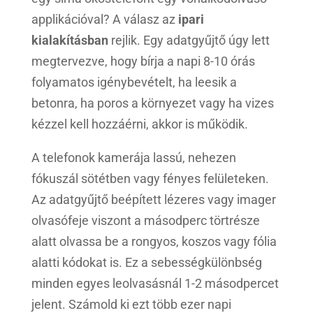
applikációval? A válasz az
ipari
kialakításban
rejlik. Egy adatgyűjtő úgy lett
megtervezve, hogy bírja a napi 8-10 órás
folyamatos igénybevételt, ha leesik a
betonra, ha poros a környezet vagy ha vizes
kézzel kell hozzáérni, akkor is működik.
A telefonok kamerája lassú, nehezen
fókuszál sötétben vagy fényes felületeken.
Az adatgyűjtő beépített lézeres vagy imager
olvasófeje viszont a másodperc törtrésze
alatt olvassa be a rongyos, koszos vagy fólia
alatti kódokat is. Ez a sebességkülönbség
minden egyes leolvasásnál 1-2 másodpercet
jelent. Számold ki ezt több ezer napi