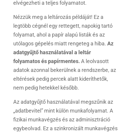
elvégezheti a teljes folyamatot.
Nézzük meg a leltározás példáját! Ez a
legtöbb cégnél egy rettegett, napokig tartó
folyamat, ahol a papír alapú listák és az
utólagos gépelés miatt rengeteg a hiba.
Az
adatgyűjtő használatával a leltár
folyamatos és papírmentes.
A leolvasott
adatok azonnal bekerülnek a rendszerbe, az
eltérések pedig percek alatt kideríthetők,
nem pedig hetekkel később.
Az adatgyűjtő használatával megszűnik az
„adatbevitel” mint külön munkafolyamat. A
fizikai munkavégzés és az adminisztráció
egybeolvad. Ez a szinkronizált munkavégzés