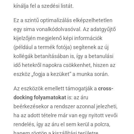
kínálja fel a szedési listát.
Ez a szintű optimalizálás elképzelhetetlen
egy sima vonalkódolvasóval. Az adatgyűjtő
kijelzőjén megjelenő képi információk
(például a termék fotója) segítenek az új
kollégák betanításában is, így a betanulási
idő hetekről napokra csökkenhet, hiszen az
eszköz „fogja a kezüket” a munka során.
Az eszközök emellett támogatják a
cross-
docking folyamatokat
is: az áru
beérkezésekor a rendszer azonnal jelezheti,
ha az adott tételre már van egy nyitott vevői
rendelés, így az áru el sem kerül a polcra,
hanem rögtön a kiszállítási területre