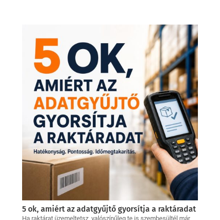
5 ok, amiért az adatgyűjtő gyorsítja a raktáradat
Ha raktárat üzemeltetsz, valószínűleg te is szembesültél már