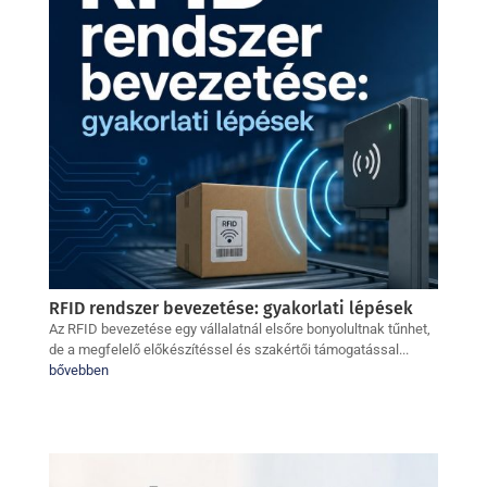
RFID rendszer bevezetése: gyakorlati lépések
Az RFID bevezetése egy vállalatnál elsőre bonyolultnak tűnhet,
de a megfelelő előkészítéssel és szakértői támogatással...
bővebben