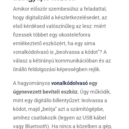
Amikor először szembesülsz a feladattal,
hogy digitalizáld a készletkezelésedet, az
első kérdésed valószínűleg az lesz: miért
fizessek többet egy okostelefonra
emlékeztető eszközért, ha egy sima
vonalkódolvasó is „beolvassa a kódot”? A
válasz a kétirányú kommunikációban és az
önálló feldolgozási képességben rejlik.
A hagyományos
vonalkódolvasó
egy
úgynevezett beviteli eszköz.
Úgy működik,
mint egy digitális billentyűzet: leolvassa a
kódot, majd „beírja” azt a számítógépbe,
amihez csatlakozik (legyen az USB kábel
vagy Bluetooth). Ha nincs a közelben a gép,