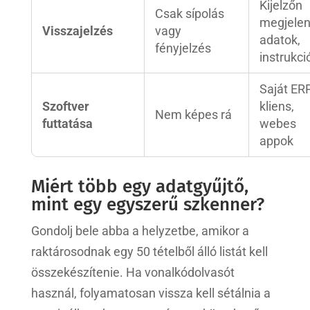
Kijelzőn
Csak sípolás
megjele
Visszajelzés
vagy
adatok,
fényjelzés
instrukci
Saját ER
Szoftver
kliens,
Nem képes rá
futtatása
webes
appok
Miért több egy adatgyűjtő,
mint egy egyszerű szkenner?
Gondolj bele abba a helyzetbe, amikor a
raktárosodnak egy 50 tételből álló listát kell
összekészítenie. Ha vonalkódolvasót
használ, folyamatosan vissza kell sétálnia a