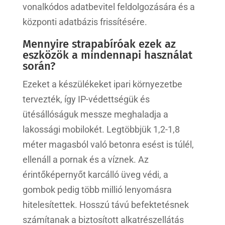
vonalkódos adatbevitel feldolgozására és a
központi adatbázis frissítésére.
Mennyire strapabíróak ezek az
eszközök a mindennapi használat
során?
Ezeket a készülékeket ipari környezetbe
tervezték, így IP-védettségük és
ütésállóságuk messze meghaladja a
lakossági mobilokét. Legtöbbjük 1,2-1,8
méter magasból való betonra esést is túlél,
ellenáll a pornak és a víznek. Az
érintőképernyőt karcálló üveg védi, a
gombok pedig több millió lenyomásra
hitelesítettek. Hosszú távú befektetésnek
számítanak a biztosított alkatrészellátás