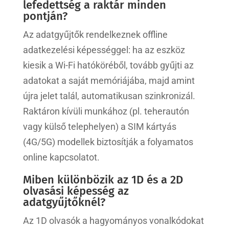
lefedettség a raktár minden
pontján?
Az adatgyűjtők rendelkeznek offline
adatkezelési képességgel: ha az eszköz
kiesik a Wi-Fi hatóköréből, tovább gyűjti az
adatokat a saját memóriájába, majd amint
újra jelet talál, automatikusan szinkronizál.
Raktáron kívüli munkához (pl. teherautón
vagy külső telephelyen) a SIM kártyás
(4G/5G) modellek biztosítják a folyamatos
online kapcsolatot.
Miben különbözik az 1D és a 2D
olvasási képesség az
adatgyűjtőknél?
Az 1D olvasók a hagyományos vonalkódokat