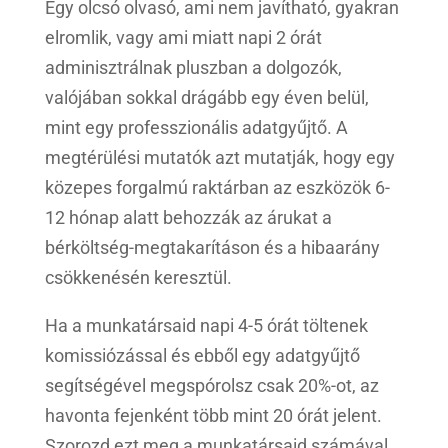
Egy olcsó olvasó, ami nem javítható, gyakran
elromlik, vagy ami miatt napi 2 órát
adminisztrálnak pluszban a dolgozók,
valójában sokkal drágább egy éven belül,
mint egy professzionális adatgyűjtő. A
megtérülési mutatók azt mutatják, hogy egy
közepes forgalmú raktárban az eszközök 6-
12 hónap alatt behozzák az árukat a
bérköltség-megtakarításon és a hibaarány
csökkenésén keresztül.
Ha a munkatársaid napi 4-5 órát töltenek
komissiózással és ebből egy adatgyűjtő
segítségével megspórolsz csak 20%-ot, az
havonta fejenként több mint 20 órát jelent.
Szorozd ezt meg a munkatársaid számával