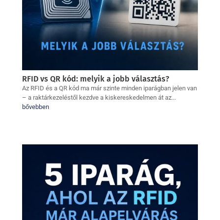
RFID vs QR kód: melyik a jobb választás?
Az RFID és a QR kód ma már szinte minden iparágban jelen van
– a raktárkezeléstől kezdve a kiskereskedelmen át az...
bővebben