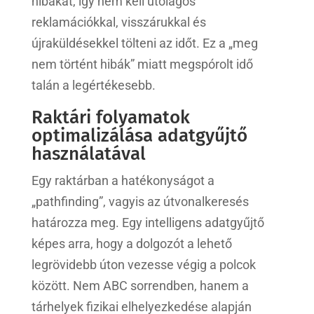
hibákat, így nem kell utólagos
reklamációkkal, visszárukkal és
újraküldésekkel tölteni az időt. Ez a „meg
nem történt hibák” miatt megspórolt idő
talán a legértékesebb.
Raktári folyamatok
optimalizálása adatgyűjtő
használatával
Egy raktárban a hatékonyságot a
„pathfinding”, vagyis az útvonalkeresés
határozza meg. Egy intelligens adatgyűjtő
képes arra, hogy a dolgozót a lehető
legrövidebb úton vezesse végig a polcok
között. Nem ABC sorrendben, hanem a
tárhelyek fizikai elhelyezkedése alapján