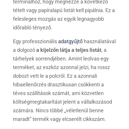
terminálhoz, hogy megnézze a következő
tételt vagy papíralapú listát kell pipálnia. Ez a
felesleges mozgás az egyik legnagyobb
időrabló tényező.
Egy professzionális
adatgyűjtő
használatával
a dolgozó
a kijelzőn látja a teljes listát
, a
tárhelyek sorrendjében. Amint leolvas egy
terméket, az eszköz azonnal jelzi, ha rossz
dobozt vett le a polcról. Ez a azonnali
hibaellenőrzés drasztikusan csökkenti a
téves szállítások számát, ami közvetlen
költségmegtakarítást jelent a vállalkozásod
számára. Nincs többé „véletlenül benne
maradt” termék vagy elcserélt cikkszám.