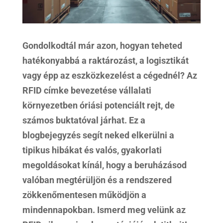
Gondolkodtál már azon, hogyan teheted
hatékonyabbá a raktározást, a logisztikát
vagy épp az eszközkezelést a cégednél? Az
RFID címke bevezetése vállalati
környezetben óriási potenciált rejt, de
számos buktatóval járhat. Ez a
blogbejegyzés segít neked elkerülni a
tipikus hibákat és valós, gyakorlati
megoldásokat kínál, hogy a beruházásod
valóban megtérüljön és a rendszered
zökkenőmentesen működjön a
mindennapokban. Ismerd meg velünk az