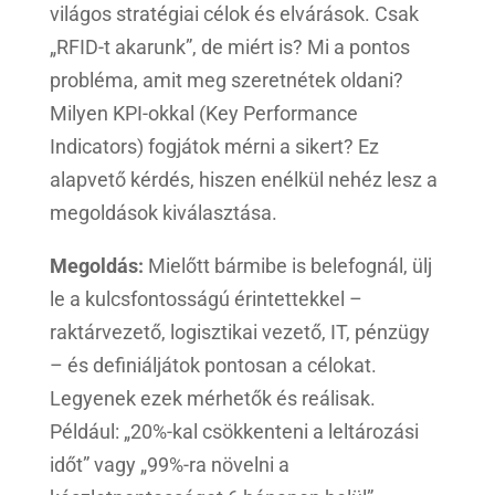
világos stratégiai célok és elvárások. Csak
„RFID-t akarunk”, de miért is? Mi a pontos
probléma, amit meg szeretnétek oldani?
Milyen KPI-okkal (Key Performance
Indicators) fogjátok mérni a sikert? Ez
alapvető kérdés, hiszen enélkül nehéz lesz a
megoldások kiválasztása.
Megoldás:
Mielőtt bármibe is belefognál, ülj
le a kulcsfontosságú érintettekkel –
raktárvezető, logisztikai vezető, IT, pénzügy
– és definiáljátok pontosan a célokat.
Legyenek ezek mérhetők és reálisak.
Például: „20%-kal csökkenteni a leltározási
időt” vagy „99%-ra növelni a