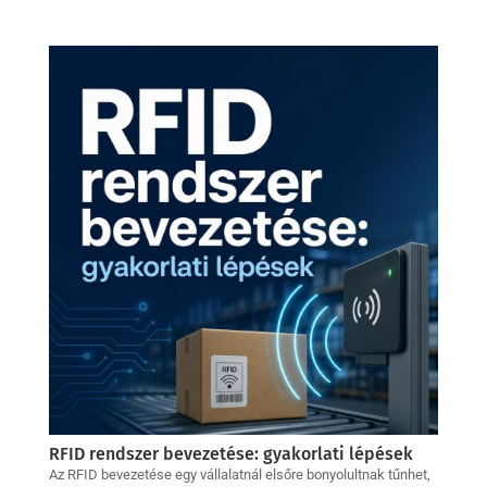
RFID rendszer bevezetése: gyakorlati lépések
Az RFID bevezetése egy vállalatnál elsőre bonyolultnak tűnhet,