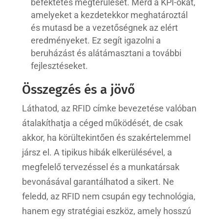
befektetés megtérülését. Mérd a KPI-okat,
amelyeket a kezdetekkor meghatároztál
és mutasd be a vezetőségnek az elért
eredményeket. Ez segít igazolni a
beruházást és alátámasztani a további
fejlesztéseket.
Összegzés és a jövő
Láthatod, az RFID címke bevezetése valóban
átalakíthatja a céged működését, de csak
akkor, ha körültekintően és szakértelemmel
jársz el. A tipikus hibák elkerülésével, a
megfelelő tervezéssel és a munkatársak
bevonásával garantálhatod a sikert. Ne
feledd, az RFID nem csupán egy technológia,
hanem egy stratégiai eszköz, amely hosszú