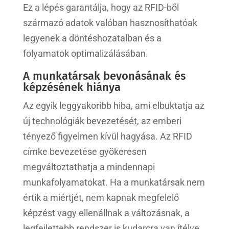
Ez a lépés garantálja, hogy az RFID-ből
származó adatok valóban hasznosíthatóak
legyenek a döntéshozatalban és a
folyamatok optimalizálásában.
A munkatársak bevonásának és
képzésének hiánya
Az egyik leggyakoribb hiba, ami elbuktatja az
új technológiák bevezetését, az emberi
tényező figyelmen kívül hagyása. Az RFID
címke bevezetése gyökeresen
megváltoztathatja a mindennapi
munkafolyamatokat. Ha a munkatársak nem
értik a miértjét, nem kapnak megfelelő
képzést vagy ellenállnak a változásnak, a
legfejlettebb rendszer is kudarcra van ítélve.