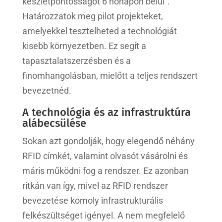
készletpontosságot 6 hónapon belül”.
Határozzatok meg pilot projekteket,
amelyekkel tesztelheted a technológiát
kisebb környezetben. Ez segít a
tapasztalatszerzésben és a
finomhangolásban, mielőtt a teljes rendszert
bevezetnéd.
A technológia és az infrastruktúra
alábecsülése
Sokan azt gondolják, hogy elegendő néhány
RFID címkét, valamint olvasót vásárolni és
máris működni fog a rendszer. Ez azonban
ritkán van így, mivel az RFID rendszer
bevezetése komoly infrastrukturális
felkészültséget igényel. A nem megfelelő