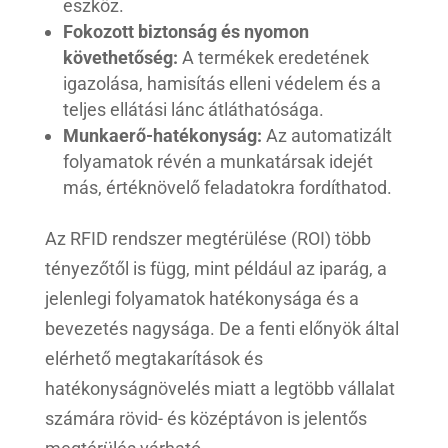
eszköz.
Fokozott biztonság és nyomon
követhetőség:
A termékek eredetének
igazolása, hamisítás elleni védelem és a
teljes ellátási lánc átláthatósága.
Munkaerő-hatékonyság:
Az automatizált
folyamatok révén a munkatársak idejét
más, értéknövelő feladatokra fordíthatod.
Az RFID rendszer megtérülése (ROI) több
tényezőtől is függ, mint például az iparág, a
jelenlegi folyamatok hatékonysága és a
bevezetés nagysága. De a fenti előnyök által
elérhető megtakarítások és
hatékonyságnövelés miatt a legtöbb vállalat
számára rövid- és középtávon is jelentős