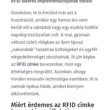
RFID sikeres implementációjának titkait!
Gondolom, te is érezted már azt a
frusztrációt, amikor egy fontos áru nem
került elő a raktárból vagy egy eszköz holléte
napokig tisztázatlan volt. A mai, gyorsan
változó üzleti világban az ilyen típusú
„vakszobák” hatalmas költségeket és ügyfél-
elégedetlenséget okozhatnak. Itt jön képbe
az
RFID címke
bevezetése, mint egy
lehetséges megváltó. Azonban, ahogy
minden innovatív technológia esetében, itt is
vannak tipikus hibák, amiket könnyen
elkövethetünk.
Miért érdemes az RFID címke