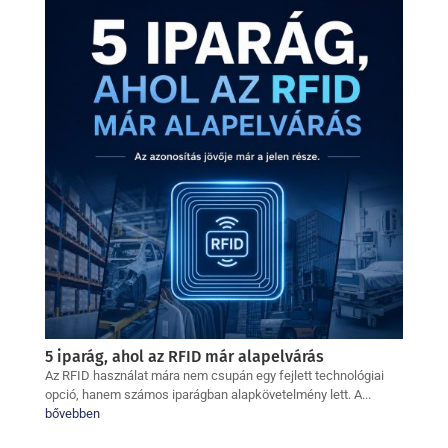
5 iparág, ahol az RFID már alapelvárás
Az RFID használat mára nem csupán egy fejlett technológiai
opció, hanem számos iparágban alapkövetelmény lett. A...
bővebben