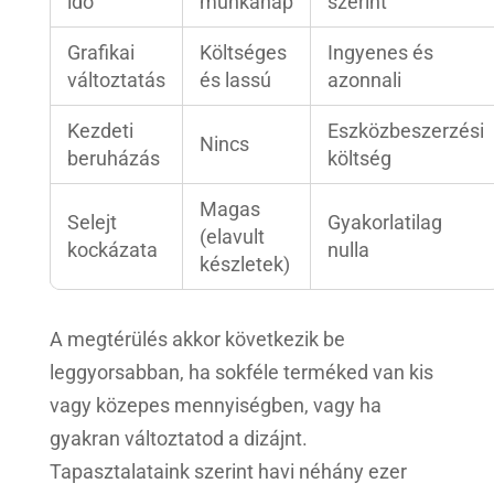
idő
munkanap
szerint
Grafikai
Költséges
Ingyenes és
változtatás
és lassú
azonnali
Kezdeti
Eszközbeszerzési
Nincs
beruházás
költség
Magas
Selejt
Gyakorlatilag
(elavult
kockázata
nulla
készletek)
A megtérülés akkor következik be
leggyorsabban, ha sokféle terméked van kis
vagy közepes mennyiségben, vagy ha
gyakran változtatod a dizájnt.
Tapasztalataink szerint havi néhány ezer