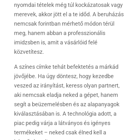
nyomdai tételek még túl kockázatosak vagy
merevek, akkor jött el a te időd. A beruházás
nemcsak forintban mérhető módon térül
meg, hanem abban a professzionális
imidzsben is, amit a vásárlóid felé
közvetítesz.
A színes címke tehát befektetés a márkád
jövőjébe. Ha úgy döntesz, hogy kezedbe
veszed az irányítást, keress olyan partnert,
aki nemcsak eladja neked a gépet, hanem
segít a beüzemelésben és az alapanyagok
kiválasztásában is. A technológia adott, a
piac pedig várja a látványos és igényes
termékeket – neked csak élned kell a