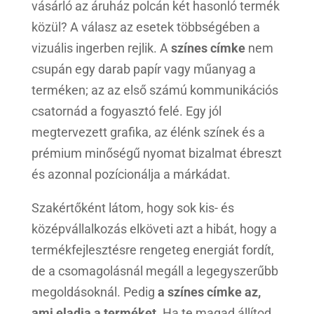
vásárló az áruház polcán két hasonló termék
közül? A válasz az esetek többségében a
vizuális ingerben rejlik. A
színes címke
nem
csupán egy darab papír vagy műanyag a
terméken; az az első számú kommunikációs
csatornád a fogyasztó felé. Egy jól
megtervezett grafika, az élénk színek és a
prémium minőségű nyomat bizalmat ébreszt
és azonnal pozícionálja a márkádat.
Szakértőként látom, hogy sok kis- és
középvállalkozás elköveti azt a hibát, hogy a
termékfejlesztésre rengeteg energiát fordít,
de a csomagolásnál megáll a legegyszerűbb
megoldásoknál. Pedig
a színes címke az,
ami eladja a terméket
. Ha te magad állítod