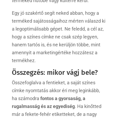
terméked hűtőbe vagy kültérre kerül.
Egy jó szakértő segít neked abban, hogy a
terméked sajátosságaihoz mérten válaszd ki
a legoptimálisabb gépet. Ne feledd, a cél az,
hogy a színes címke ne csak szép legyen,
hanem tartós is, és ne kerüljön többe, mint
amennyit a marketingértéke hozzátesz a
termékhez.
Összegzés: mikor vágj bele?
Összefoglalva a fentieket, a saját színes
címke nyomtatás akkor éri meg leginkább,
ha számodra
fontos a gyorsaság, a
rugalmasság és az egyediség
. Ha kinőtted
már a fekete-fehér etiketteket, de a nagy