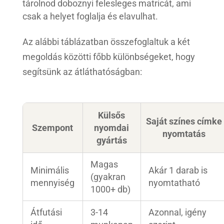
tárolnod doboznyi felesleges matricát, ami
csak a helyet foglalja és elavulhat.
Az alábbi táblázatban összefoglaltuk a két
megoldás közötti főbb különbségeket, hogy
segítsünk az átláthatóságban:
Külsős
Saját színes címke
Szempont
nyomdai
nyomtatás
gyártás
Magas
Minimális
Akár 1 darab is
(gyakran
mennyiség
nyomtatható
1000+ db)
Átfutási
3-14
Azonnal, igény