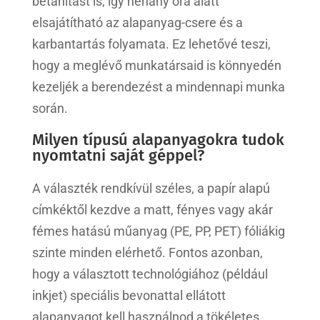
betanítást is, így néhány óra alatt
elsajátítható az alapanyag-csere és a
karbantartás folyamata. Ez lehetővé teszi,
hogy a meglévő munkatársaid is könnyedén
kezeljék a berendezést a mindennapi munka
során.
Milyen típusú alapanyagokra tudok
nyomtatni saját géppel?
A választék rendkívül széles, a papír alapú
címkéktől kezdve a matt, fényes vagy akár
fémes hatású műanyag (PE, PP, PET) fóliákig
szinte minden elérhető. Fontos azonban,
hogy a választott technológiához (például
inkjet) speciális bevonattal ellátott
alapanyagot kell használnod a tökéletes