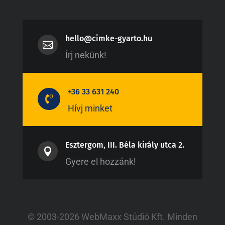
hello@cimke-gyarto.hu

Írj nekünk!
+36 33 631 240

Hívj minket
Esztergom, III. Béla király utca 2.

Gyere el hozzánk!
© 2003-2026 WebMaxx Stúdió Kft. Minden