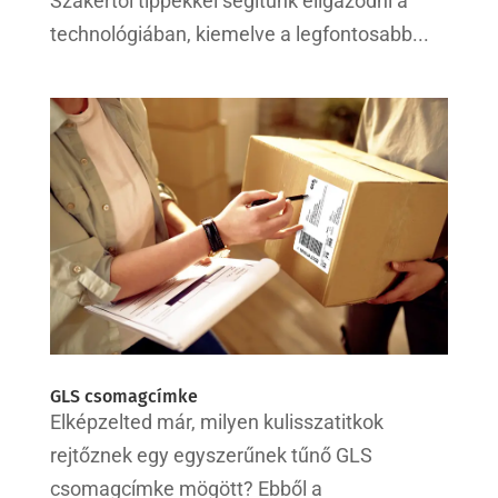
Szakértői tippekkel segítünk eligazodni a
technológiában, kiemelve a legfontosabb...
GLS csomagcímke
Elképzelted már, milyen kulisszatitkok
rejtőznek egy egyszerűnek tűnő GLS
csomagcímke mögött? Ebből a