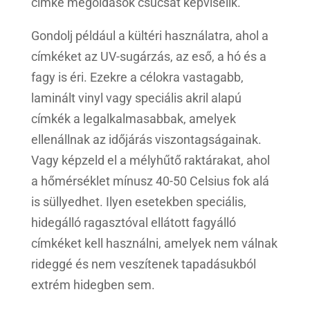
címke megoldások csúcsát képviselik.
Gondolj például a kültéri használatra, ahol a
címkéket az UV-sugárzás, az eső, a hó és a
fagy is éri. Ezekre a célokra vastagabb,
laminált vinyl vagy speciális akril alapú
címkék a legalkalmasabbak, amelyek
ellenállnak az időjárás viszontagságainak.
Vagy képzeld el a mélyhűtő raktárakat, ahol
a hőmérséklet mínusz 40-50 Celsius fok alá
is süllyedhet. Ilyen esetekben speciális,
hidegálló ragasztóval ellátott fagyálló
címkéket kell használni, amelyek nem válnak
rideggé és nem veszítenek tapadásukból
extrém hidegben sem.