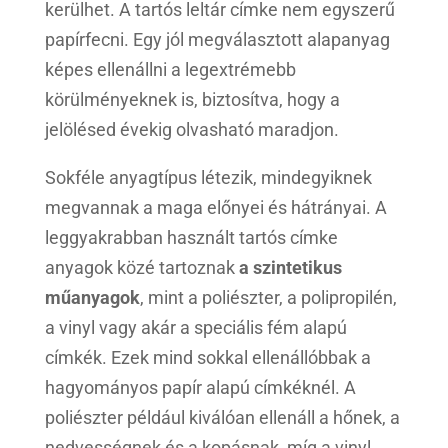
kerülhet. A tartós leltár címke nem egyszerű
papírfecni. Egy jól megválasztott alapanyag
képes ellenállni a legextrémebb
körülményeknek is, biztosítva, hogy a
jelölésed évekig olvasható maradjon.
Sokféle anyagtípus létezik, mindegyiknek
megvannak a maga előnyei és hátrányai. A
leggyakrabban használt tartós címke
anyagok közé tartoznak
a szintetikus
műanyagok
, mint a poliészter, a polipropilén,
a vinyl vagy akár a speciális fém alapú
címkék. Ezek mind sokkal ellenállóbbak a
hagyományos papír alapú címkéknél. A
poliészter például kiválóan ellenáll a hőnek, a
nedvességnek és a kopásnak, míg a vinyl