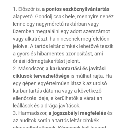
Először is,
a pontos eszköznyilvántartás
alapvető. Gondolj csak bele, mennyire nehéz
lenne egy nagyméretű raktárban vagy
üzemben megtalálni egy adott szerszámot
vagy alkatrészt, ha nincsenek megfelelően
jelölve. A tartós leltár címkék lehetővé teszik
a gyors és hibamentes azonosítást, ami
óriási időmegtakarítást jelent.
Másodszor,
a karbantartási és javítási
ciklusok tervezhetősége
is múlhat rajta. Ha
egy gépen egyértelműen látszik az utolsó
karbantartás dátuma vagy a következő
ellenőrzés ideje, elkerülhetők a váratlan
leállások és a drága javítások.
Harmadszor,
a jogszabályi megfelelés
és
az auditok során a tartós leltár címkék
elengedhetetlenek. Képesnek kell lenned