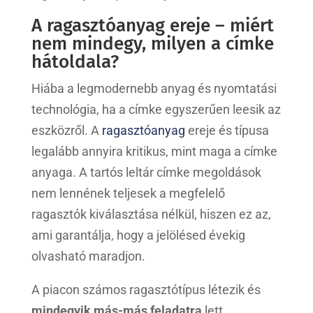
A ragasztóanyag ereje – miért
nem mindegy, milyen a címke
hátoldala?
Hiába a legmodernebb anyag és nyomtatási
technológia, ha a címke egyszerűen leesik az
eszközről. A
ragasztóanyag
ereje és típusa
legalább annyira kritikus, mint maga a címke
anyaga. A tartós leltár címke megoldások
nem lennének teljesek a megfelelő
ragasztók kiválasztása nélkül, hiszen ez az,
ami garantálja, hogy a jelölésed évekig
olvasható maradjon.
A piacon számos ragasztótípus létezik és
mindegyik más-más feladatra
lett