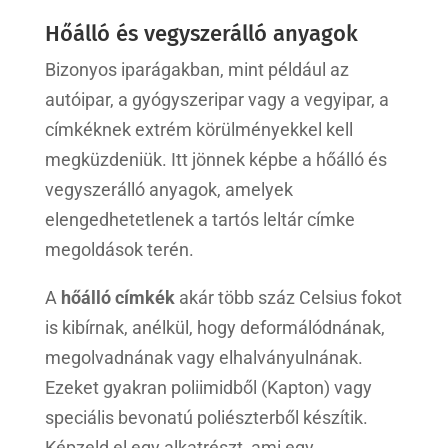
Hőálló és vegyszerálló anyagok
Bizonyos iparágakban, mint például az
autóipar, a gyógyszeripar vagy a vegyipar, a
címkéknek extrém körülményekkel kell
megküzdeniük. Itt jönnek képbe a hőálló és
vegyszerálló anyagok, amelyek
elengedhetetlenek a tartós leltár címke
megoldások terén.
A
hőálló címkék
akár több száz Celsius fokot
is kibírnak, anélkül, hogy deformálódnának,
megolvadnának vagy elhalványulnának.
Ezeket gyakran poliimidből (Kapton) vagy
speciális bevonatú poliészterből készítik.
Képzeld el egy alkatrészt, ami egy