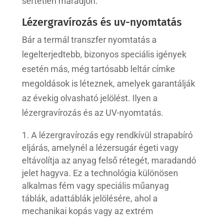
sértetlen maradjon.
Lézergravírozás és uv-nyomtatás
Bár a termál transzfer nyomtatás a
legelterjedtebb, bizonyos speciális igények
esetén más, még tartósabb leltár címke
megoldások is léteznek, amelyek garantálják
az évekig olvasható jelölést. Ilyen a
lézergravírozás és az UV-nyomtatás.
A lézergravírozás egy rendkívül strapabíró
eljárás, amelynél a lézersugár égeti vagy
eltávolítja az anyag felső rétegét, maradandó
jelet hagyva. Ez a technológia különösen
alkalmas fém vagy speciális műanyag
táblák, adattáblák jelölésére, ahol a
mechanikai kopás vagy az extrém