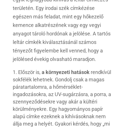
területén. Egy irodai szék címkézése
egészen más feladat, mint egy hőkezelő
kemence alkatrészének vagy egy vegyi
anyagot tároló hordónak a jelölése. A tartós
leltár címkék kiválasztásánál számos
tényezőt figyelembe kell venned, hogy a
jelölésed évekig olvasható maradjon.
Először is,
a környezeti hatások
rendkívül
sokfélék lehetnek. Gondolj csak a magas
páratartalomra, a hőmérséklet-
ingadozásokra, az UV-sugárzásra, a porra, a
szennyeződésekre vagy akár a kültéri
körülményekre. Egy hagyományos papír
alapú címke ezeknek a kihívásoknak nem
állja meg a helyét. Gyakori kérdés, hogy „mi