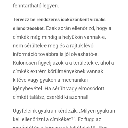
fenntartható legyen.
Tervezz be rendszeres időközönként vizuális
Ezek során ellenőrizd, hogy a
ellenőrzéseket.
címkék még mindig a helyükön vannak-e,
nem sérültek-e meg és a rajtuk lévő
információ továbbra is jól olvasható-e.
Különösen figyelj azokra a területekre, ahol a
címkék extrém körülményeknek vannak
kitéve vagy gyakori a mechanikai
igénybevétel. Ha sérült vagy elmosódott
címkét találsz, cseréld ki azonnal!
Ügyfeleink gyakran kérdezik: „Milyen gyakran
kell ellenőrizni a címkéket?”. Ez függ az
iparágtól és a környezeti feltételektől. Egy