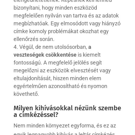
bizonyítani, hogy minden eszközöd
megfelelően nyilván van tartva és az adatok
megbízhatóak. Egy elmosódott vagy hiányzó
címke komoly problémákat okozhat egy
ellenőrzés során.
Végül, de nem utolsósorban,
a
veszteségek csökkentése
is kiemelt
fontosságú. A megfelelő jelölés segít
megelőzni az eszközök elvesztését vagy
eltulajdonítását, hiszen minden elem
egyértelműen azonosítható és nyomon
követhető.
Milyen kihívásokkal nézünk szembe
a címkézéssel?
Nem minden környezet egyforma, és ez az
egyik legnagyobb kihívás a leltár címkézés