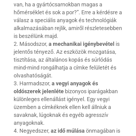
van, ha a gyártócsarnokban magas a
hőmérséklet és sok a por?”. Erre a kérdésre a
válasz a speciális anyagok és technológiák
alkalmazásában rejlik, amiről részletesebben
is beszélünk majd.
Másodszor,
a mechanikai igénybevétel
is
jelentős tényező. Az eszközök mozgatása,
tisztítása, az általános kopás és súrlódás
mind-mind rongálhatja a címke felületét és
olvashatóságát.
Harmadszor,
a vegyi anyagok és
oldószerek jelenléte
bizonyos iparágakban
különleges ellenállást igényel. Egy vegyi
üzemben a címkéknek ellen kell állniuk a
savaknak, lúgoknak és egyéb agresszív
anyagoknak.
Negyedszer,
az idő múlása
önmagában is