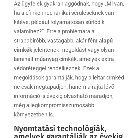
Az ügyfelek gyakran aggódnak, hogy „Mi van,
ha a címke mechanikai sérüléseknek van
kitéve, például folyamatosan súrlódik
valamihez?”. Erre a problémára a
strapabíróbb, vastagabb, akár
fém alapú
címkék
jelentenek megoldást vagy olyan
laminált műanyag címkék, amelyek extra
védőréteggel rendelkeznek. Ezek a
megoldások garantálják, hogy a leltár címkéd
ne csak megtapadjon, hanem a rajta lévő
információ is évekig olvasható maradjon,
még a legkompromisszumosabb
környezetben is.
Nyomtatási technológiák,
amelyek garantálják az évekig