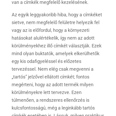
van a címkék megfelelő kezelésének.
Az egyik leggyakoribb hiba, hogy a címkéket
sietve, nem megfelelő felületre helyezik fel
vagy az is előfordul, hogy a környezeti
hatásokat alulértékelik, így nem az adott
körülményekhez illő címkét választják. Ezek
mind olyan buktatók, amelyek elkerülhetők
egy kis odafigyeléssel és előzetes
tervezéssel. Nem elég csak megvenni a
„tartós” jelzővel ellátott címkét; fontos
megérteni, hogy az adott termék milyen
körülményekre lett tervezve. Ezen
túlmenően, a rendszeres ellenőrzés is
kulcsfontosságú, még a leginkább tartós
címkék esetében is. Lássuk, milyen praktikus