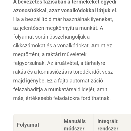
A bevezetés fázisában a termékeket egyedi
azonosítókkal, azaz vonalkódokkal látjuk el.
Ha a beszállítóid már használnak ilyeneket,
az jelentősen megkönnyíti a munkát. A
folyamat során összehangoljuk a
cikkszámokat és a vonalkódokat. Amint ez
megtörtént, a raktári műveletek
felgyorsulnak. Az áruátvétel, a tárhelyre
rakás és a komissiózás is töredék időt vesz
majd igénybe. Ez a fajta automatizáció
felszabadítja a munkatársaid idejét, amit
más, értékesebb feladatokra fordíthatnak.
Manuális
Integrált
Folyamat
módszer
rendszer