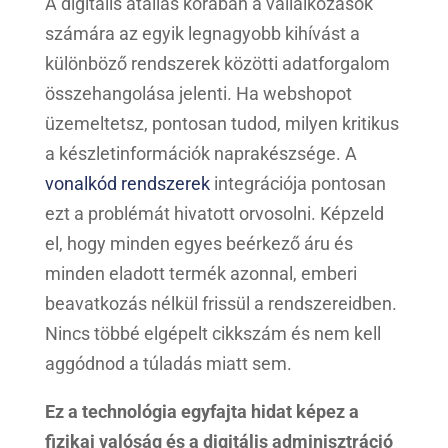
A digitális átállás korában a vállalkozások
számára az egyik legnagyobb kihívást a
különböző rendszerek közötti adatforgalom
összehangolása jelenti. Ha webshopot
üzemeltetsz, pontosan tudod, milyen kritikus
a készletinformációk naprakészsége. A
vonalkód rendszerek
integrációja pontosan
ezt a problémát hivatott orvosolni. Képzeld
el, hogy minden egyes beérkező áru és
minden eladott termék azonnal, emberi
beavatkozás nélkül frissül a rendszereidben.
Nincs többé elgépelt cikkszám és nem kell
aggódnod a túladás miatt sem.
Ez a technológia egyfajta hidat képez a
fizikai valóság és a digitális adminisztráció