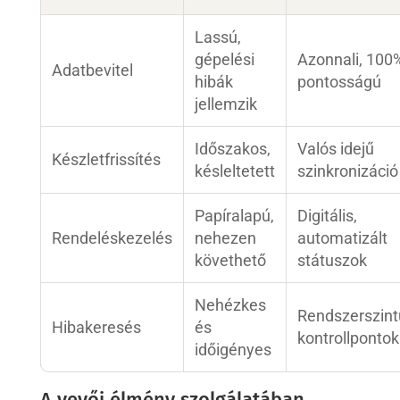
Lassú,
gépelési
Azonnali, 100
Adatbevitel
hibák
pontosságú
jellemzik
Időszakos,
Valós idejű
Készletfrissítés
késleltetett
szinkronizáció
Papíralapú,
Digitális,
Rendeléskezelés
nehezen
automatizált
követhető
státuszok
Nehézkes
Rendszerszint
Hibakeresés
és
kontrollpontok
időigényes
A vevői élmény szolgálatában