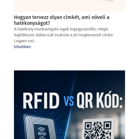
Hogyan tervezz olyan címkét, ami növeli a
hatékonyságot?
A hatékony munkavégzés egyik legegyszerűbb, mégis
legtöbbször alábecsült eszköze a jól megtervezett címke.
Legyen szó...
bővebben