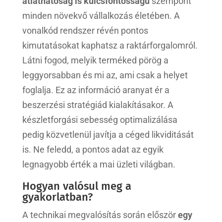
átláthatóság is kulcsfontosságú
szempont
minden növekvő vállalkozás életében. A
vonalkód rendszer révén pontos
kimutatásokat kaphatsz a raktárforgalomról.
Látni fogod, melyik terméked pörög a
leggyorsabban és mi az, ami csak a helyet
foglalja. Ez az információ aranyat ér a
beszerzési stratégiád kialakításakor. A
készletforgási sebesség optimalizálása
pedig közvetlenül javítja a céged likviditását
is. Ne feledd, a pontos adat az egyik
legnagyobb érték a mai üzleti világban.
Hogyan valósul meg a
gyakorlatban?
A technikai megvalósítás során először
egy