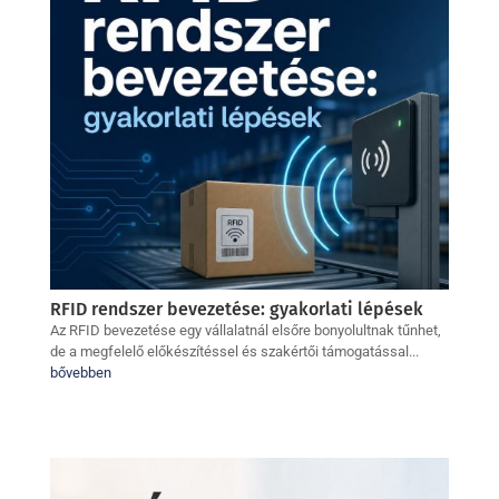
RFID rendszer bevezetése: gyakorlati lépések
Az RFID bevezetése egy vállalatnál elsőre bonyolultnak tűnhet,
de a megfelelő előkészítéssel és szakértői támogatással...
bővebben